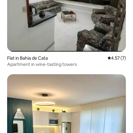
Flat in Bahia de Cata
4.57 out of 
4.57 (7)
Apartment in wine-tasting towers