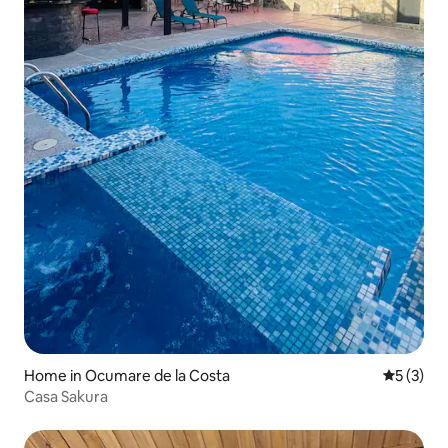
Home in Ocumare de la Costa
5 out of 
5 (3)
Casa Sakura