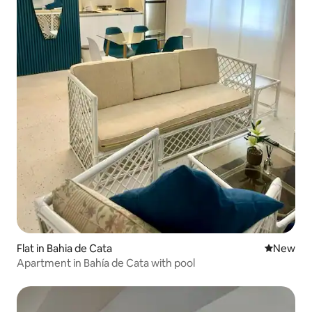
Flat in Bahia de Cata
New place
New
Apartment in Bahía de Cata with pool