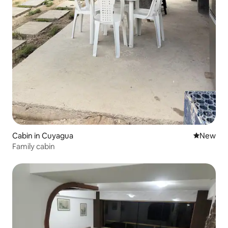
Cabin in Cuyagua
New place
New
Family cabin