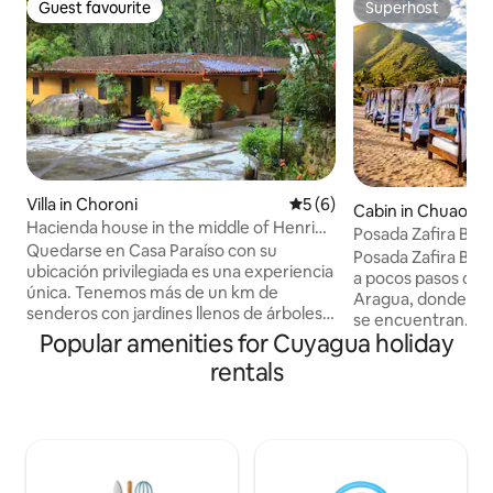
Guest favourite
Superhost
Guest favourite
Superhost
Villa in Choroni
5 out of 5 average rating, 
5 (6)
Cabin in Chuao
Hacienda house in the middle of Henri
Posada Zafira Be
Pittier Park
Quedarse en Casa Paraíso con su
Posada Zafira Beac
ubicación privilegiada es una experiencia
a pocos pasos de l
única. Tenemos más de un km de
Aragua, donde la n
senderos con jardines llenos de árboles y
se encuentran. Cu
flores exóticas. Una de la cabeceras del
Popular amenities for Cuyagua holiday
habitaciones inde
río Choroní con sus aguas cristalinas y
con baño privado y
rentals
sus pozos sabrosos está a pasos de la
pensadas para el d
casa por nuestras caminerías de piedra.
privacidad. La tari
Nos encanta cocinar por lo que tenemos
con capacidad má
dos cocinas: Una tradicional y otra
huéspedes. 👉 Per
rústica al fresco. La suites son amplias
20 por noche. Dise
con baño privado y equipadas con
marina, hamacas y