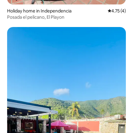
Holiday home in Independencia
4.75 out of 
4.75 (4)
Posada el pelicano, El Playon