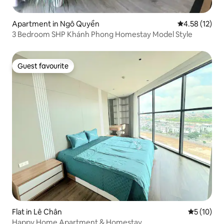
Apartment in Ngô Quyền
4.58 out of 5
4.58 (12)
3 Bedroom SHP Khánh Phong Homestay Model Style
Guest favourite
Guest favourite
Flat in Lê Chân
5 out of 5
5 (10)
Happy Home Apartment & Homestay