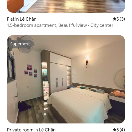
Flat in Lê Chân
5 out of 
5 (3)
1.5-bedroom apartment, Beautiful view - City center
Superhost
Superhost
Private room in Lê Chân
5 out of 
5 (4)