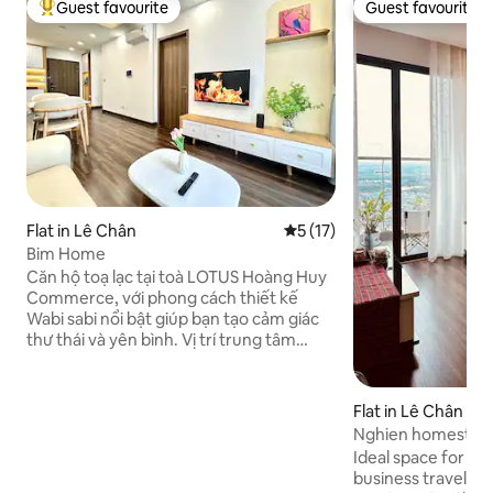
Guest favourite
Guest favourite
Top guest favourite
Guest favourite
Flat in Lê Chân
5 out of 5 average rating, 1
5 (17)
Bim Home
Căn hộ toạ lạc tại toà LOTUS Hoàng Huy
Commerce, với phong cách thiết kế
Wabi sabi nổi bật giúp bạn tạo cảm giác
thư thái và yên bình. Vị trí trung tâm
thuận tiện đi lại, cách đại siêu thị AEON
MALL 10 phút đi bộ, cách nhà hát lớn 10p
đi xe, cách sân bay Cát Bi 15 phút đi xe…
Flat in Lê Chân
Căn hộ đầy đủ tiện nghi, nội thất sang
Nghien homestay 
trọng, ban công tầng cao, view bao trọn
bathrooms 2 balco
Ideal space for bo
thành phố. Xung quanh toà nhà rất
business traveler
nhiều tiện ích: siêu thị nhỏ, nhà hàng,