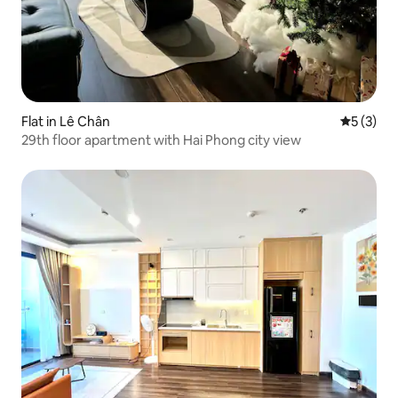
Flat in Lê Chân
5 out of 
5 (3)
29th floor apartment with Hai Phong city view