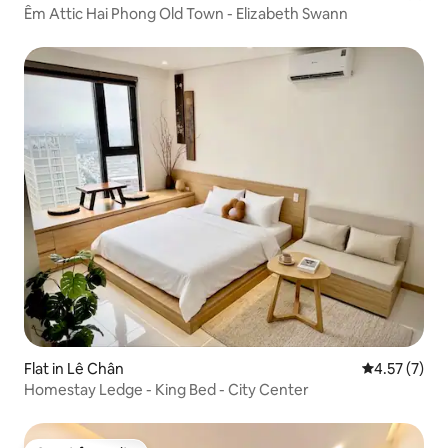
Êm Attic Hai Phong Old Town - Elizabeth Swann
Flat in Lê Chân
4.57 out of 
4.57 (7)
Homestay Ledge - King Bed - City Center