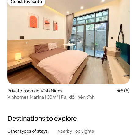
Guest favourite
Guest favourite
Private room in Vĩnh Niệm
5 out of 
5 (5)
Vinhomes Marina | 30m² | Full đồ | Yên tĩnh
Destinations to explore
Other types of stays
Nearby Top Sights