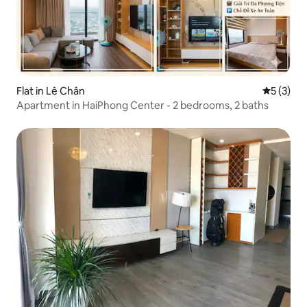
Flat in Lê Chân
5 out of 
5 (3)
Apartment in HaiPhong Center - 2 bedrooms, 2 baths