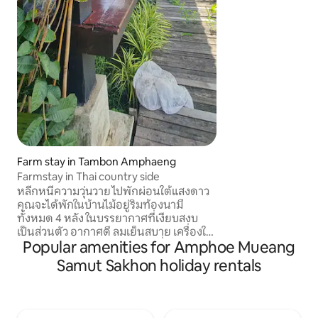
อื่นๆ สิ่งอำนวยค
มีบริการอาหารเช้าจ
บริการรถนำเที่ยว
Farm stay in Tambon Amphaeng
Farmstay in Thai country side
หลีกหนีความวุ่นวาย ไปพักผ่อนใต้แสงดาว
คุณจะได้พักในบ้านไม้อยู่ริมท้องนามี
ทั้งหมด 4 หลัง ในบรรยากาศที่เงียบสงบ
เป็นส่วนตัว อากาศดี ลมเย็นสบาย เครื่องให้
Popular amenities for Amphoe Mueang
ความสะดวกครบครัน ตอนเช้าตื่นมาจิบ
กาแฟร้อนๆ ริมท้องนาเขียวขจี มันสวยงาม
Samut Sakhon holiday rentals
มากประทับใจไม่ลืม คุณสามารถมาพักทั้ง
ครอบครัวรับคนได้ 8-10 คน เป็นฟาร์มปิด
จะมีแค่เฉพาะคุณเท่านั้น สามารถจัดงาน
เลี้ยงเล็กๆ ได้ ที่พักมีเตรียมจักรยานไว้ให้ขี่