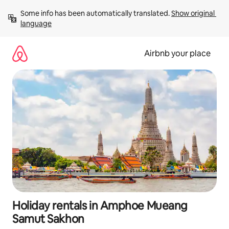
Skip
Some info has been automatically translated. 
Show original 
to
language
content
Airbnb your place
Holiday rentals in Amphoe Mueang
Samut Sakhon