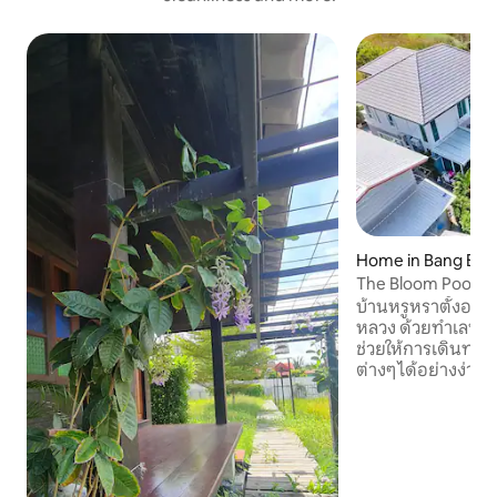
Home in Bang Bon
The Bloom Poolvill
บ้านหรูหราตั้งอยู
หลวง ด้วยทำเลที่สะด
ช่วยให้การเดินทางไ
ต่างๆ ได้อย่างง่า
สุขยามเช้าด้วยบรร
ๆบรรยากาศริมน้ำ ก
กิจกรรมถ่ายรูป เพ
สวย ๆ รอบ ได้วิวทะ
ความสะดวกมากมาย 
เลือกในการผ่อนคลา