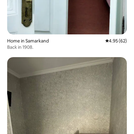
Home in Samarkand
4.95 out of 5 
4.95 (62)
Back in 1908.