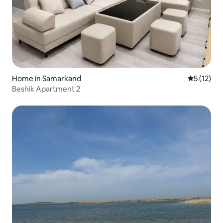
Home in Samarkand
5 out of 5
5 (12)
Beshik Apartment 2