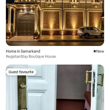
Home in Samarkand
New place
New
RegistanStay Boutique House
Guest favourite
Guest favourite