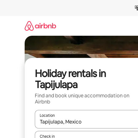
Skip
to
content
Holiday rentals in
Tapijulapa
Find and book unique accommodation on
Airbnb
Location
When results are available, navigate with the up 
Check in