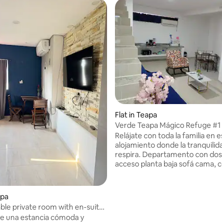
Flat in Teapa
Verde Teapa Mágico Refuge #1
Relájate con toda la familia en 
alojamiento donde la tranquilid
respira. Departamento con dos 
acceso planta baja sofá cama, c
sala, baño, lámpara emergencia, 
acondicionado, smartv tv, utens
cocina, refrigerador, microond
apa
licuadora y especies. Planta alta
le private room with en-suite
Dormitorio cama matrimonial e
 in Teapa
de una estancia cómoda y
individual, baño, area para traba