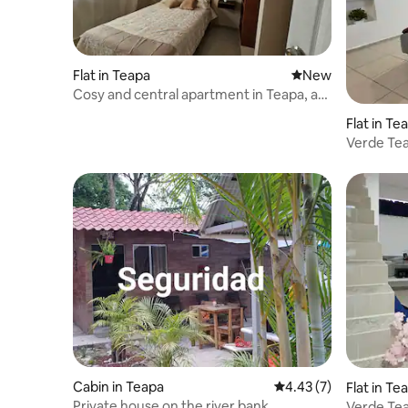
Flat in Teapa
New place to stay
New
Cosy and central apartment in Teapa, a
magical town
Flat in Te
Verde Te
Cabin in Teapa
4.43 out of 5 average
4.43 (7)
Flat in Te
Private house on the river bank
Verde Te