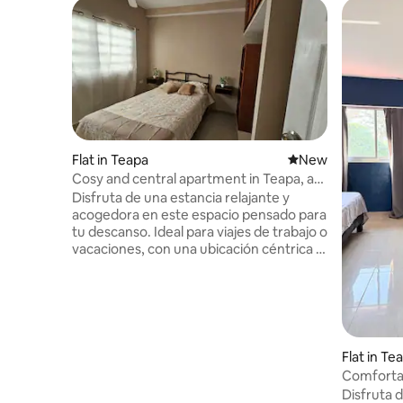
Flat in Teapa
New place to stay
New
Cosy and central apartment in Teapa, a
magical town
​Disfruta de una estancia relajante y
acogedora en este espacio pensado para
tu descanso. Ideal para viajes de trabajo o
vacaciones, con una ubicación céntrica y
tranquila que te permitirá moverte con
total facilidad. Cerca del banco HSBC,
Zapatería B hermanos y waldos A 5min.
Caminando al parque central y 1min. En
carro donde encontraras variedad de
restaurantes y cafeterias, A 8min.
Flat in Te
Caminando al Mercado Diana córdoba de
Comfortab
balboa y 4min. En carro al rededor esta
bathroom
Disfruta 
chedraui, bodega aurrera y coppel