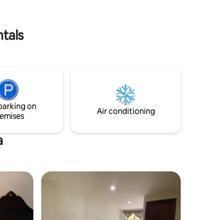
encia,
 centro.
ntals
parking on
Air conditioning
emises
a