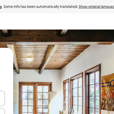
Some info has been automatically translated. 
Show original langua
and down arrow keys or explore by touch or swipe gestures.