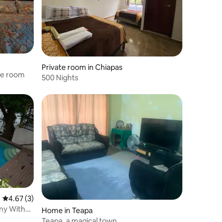
Private room in Chiapas
que Hotel Double room
500 Nights
4.67 out of 5 average rating, 3 reviews
4.67 (3)
ny With
Home in Teapa
Teapa, a magical town.