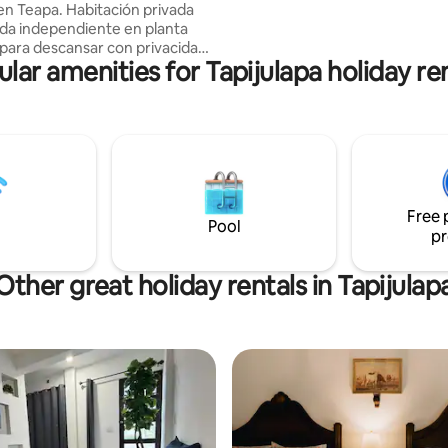
 Habitación privada
acondicionado, lámpara emerg
da independiente en planta
wifi, sillón de mimbre, mesa de
l para descansar con privacidad.
lar amenities for Tapijulapa holiday re
n cama king size (para máximo
s), aire acondicionado, baño
i y armario. Espacio limpio,
funcional, perfecto para
es o parejas que buscan
 buena ubicación. Incluye
estacionar un auto. Una
 opción para una estancia
Free 
y agradable.
Pool
pr
Other great holiday rentals in Tapijulap