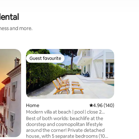
dental
iness and more.
Flat
Guest favourite
Guest f
Guest favourite
Guest f
Casilda'
Boutique
Enjoy a 
the heart
cozy sty
functiona
kitchen, 
comforta
perfect rest. Its prime locati
Home
4.96 out of 5 average r
4.96 (140)
to easily 
Modern villa at beach | pool | close 2
restauran
Barcelona
Best of both worlds: beachlife at the
just a sh
doorstep and cosmopolitan lifestyle
families, or bu
around the corner! Private detached
011514/
house, with 5 separate bedrooms (10