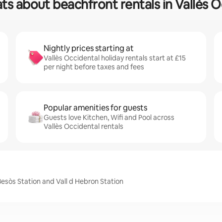
ts about beachfront rentals in Vallès 
Nightly prices starting at
Vallès Occidental holiday rentals start at £15
per night before taxes and fees
Popular amenities for guests
Guests love Kitchen, Wifi and Pool across
Vallès Occidental rentals
Besòs Station and Vall d Hebron Station