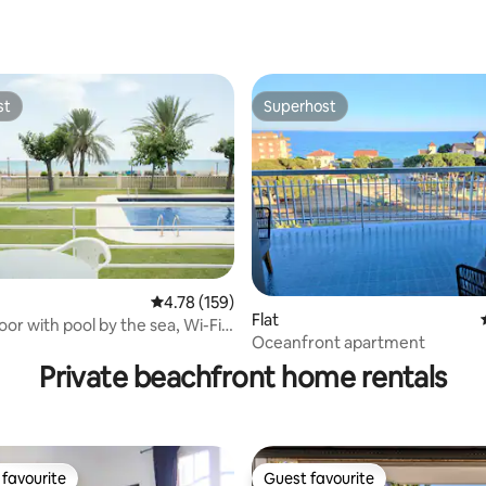
ating, 78 reviews
st
Superhost
st
Superhost
rating, 71 reviews
4.78 out of 5 average rating, 159 reviews
4.78 (159)
Flat
or with pool by the sea, Wi-Fi
Oceanfront apartment
nditioning
Private beachfront home rentals
favourite
Guest favourite