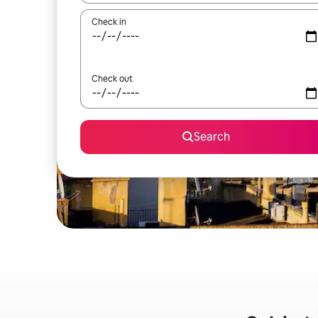
Check in
Check out
Search