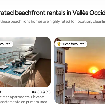
ated beachfront rentals in Vallès Occi
these beachfront homes are highly rated for location, cleanl
vourite
Guest favourite
vourite
Top guest favourite
ting, 530 reviews
t
4.88 out of 5 average rating, 439 reviews
4.88 (439)
de Mar Apartments, Llevant:
s...
apartamento en primera línea