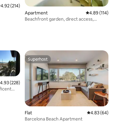
.92 out of 5 average rating, 214 reviews
4.92 (214)
Apartment
4.89 out of 5 average r
4.89 (114)
Beachfront garden, direct access,
premium parking
Superhost
Superhost
.93 out of 5 average rating, 228 reviews
4.93 (228)
ficent
Flat
4.83 out of 5 average 
4.83 (64)
Barcelona Beach Apartment