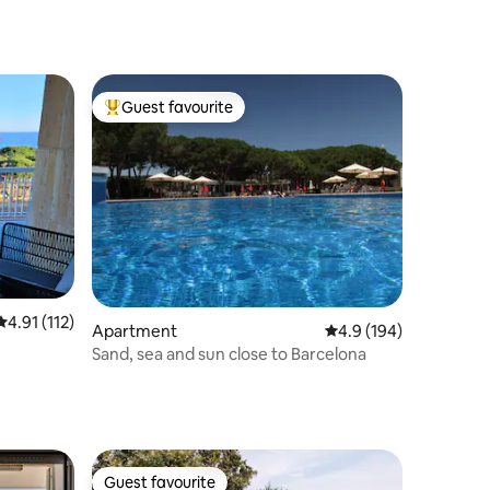
Guest favourite
Top guest favourite
4.91 out of 5 average rating, 112 reviews
4.91 (112)
Apartment
4.9 out of 5 average r
4.9 (194)
Sand, sea and sun close to Barcelona
Guest favourite