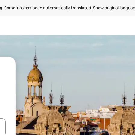
Some info has been automatically translated. 
Show original langua
and down arrow keys or explore by touch or swipe gestures.