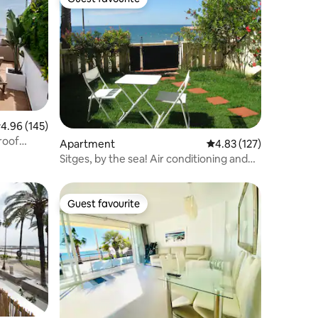
Guest favourite
.96 out of 5 average rating, 145 reviews
4.96 (145)
roof
Apartment
4.83 out of 5 average r
4.83 (127)
Sitges, by the sea! Air conditioning and
free Wi-Fi
Guest favourite
Guest favourite