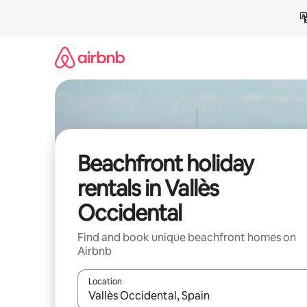
Skip
to
content
Beachfront holiday
rentals in Vallès
Occidental
Find and book unique beachfront homes on
Airbnb
Location
When results are available, navigate with the up 