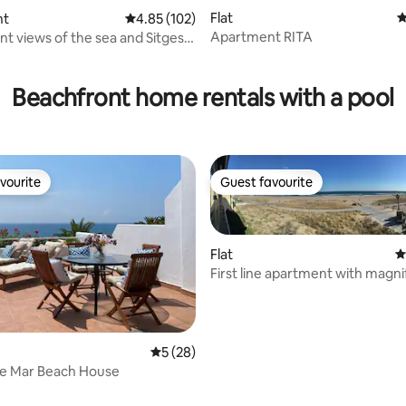
Flat
4
nt
4.85 out of 5 average rating, 102 reviews
4.85 (102)
Apartment RITA
nt views of the sea and Sitges.
ting, 235 reviews
Beachfront home rentals with a pool
vourite
Guest favourite
vourite
Guest favourite
Flat
4
First line apartment with magni
views/Front beach
5 out of 5 average rating, 28 reviews
5 (28)
de Mar Beach House