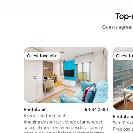
Top-r
Guests agree: 
Guest favourite
Guest fa
Guest favourite
Guest fa
Rental unit
4.84 out of 5 average ra
4.84 (530)
Kronos on the beach
Rental uni
Imagina despertar viendo el amanecer
Sant Pol 
sobre el mediterráneo desde la cama y
Apartment
Precioso 