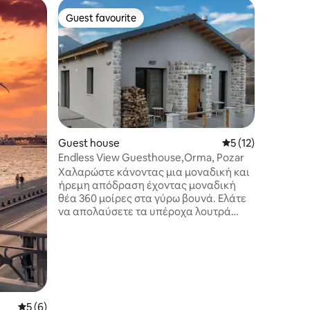
Cottage
Guest favourite
Guest f
Guest favourite
Guest f
Blue oliv
living
A unique 
Sithonia
and Athos
200-year-
exclusive
beauty, w
of Greece
stones, s
Guest house
5 out of 5 average 
5 (12)
sea and t
Endless View Guesthouse,Orma, Pozar
minutes 
Χαλαρώστε κάνοντας μια μοναδική και
of Sithon
ήρεμη απόδραση έχοντας μοναδική
Kalogria,
θέα 360 μοίρες στα γύρω βουνά. Ελάτε
να απολαύσετε τα υπέροχα λουτρά
Πόζαρ ,να δοκιμάσετε ντόπιες νοστιμιές
και να εξερευνήσετε τις ομορφιές της
Αλμωπίας. Ο ξενώνας μας φιλοξενεί
μέχρι 4 άτομα και τα τετράποδα σας
είναι ευπρόσδεκτα με χαρά.
Αποτελείται από ένα υπνοδωμάτιο με
δικό του μπάνιο, ένα δεύτερο δωμάτιο,
5 out of 5 average rating, 6 reviews
5 (6)