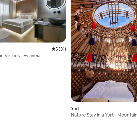
5 out of 5 average rating, 31 reviews
5 (31)
an Virtues - Evlaveia
 rating, 3 reviews
Yurt
Nature Stay in a Yurt - Mountain
Greece