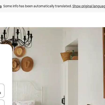
Some info has been automatically translated. 
Show original langua
and down arrow keys or explore by touch or swipe gestures.