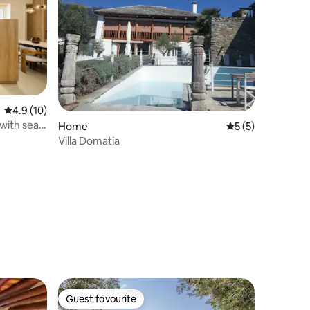
4.9 out of 5 average rating, 10 reviews
4.9 (10)
 with sea
Home
5 out of 5 average
5 (5)
Villa Domatia
Guest favourite
Guest favourite