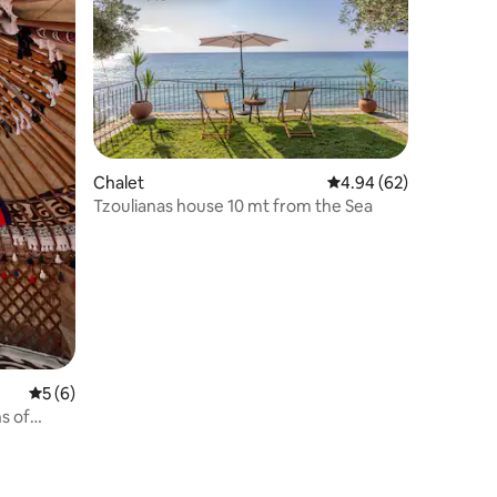
Chalet
4.94 out of 5 average 
4.94 (62)
Tzoulianas house 10 mt from the Sea
5 out of 5 average rating, 6 reviews
5 (6)
s of