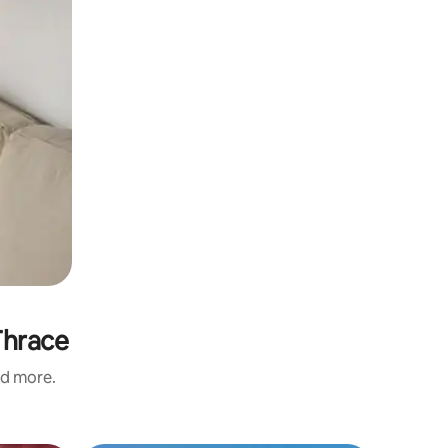
Thrace
nd more.