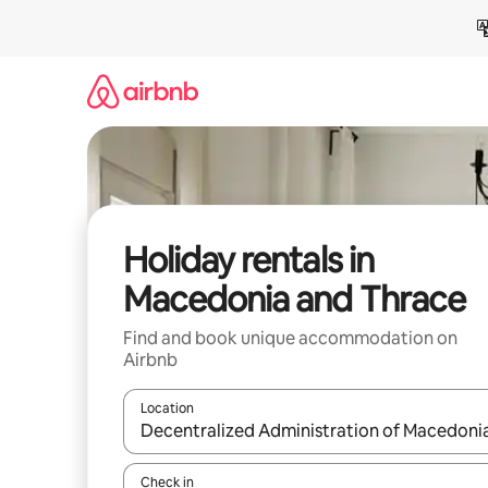
Skip
to
content
Holiday rentals in
Macedonia and Thrace
Find and book unique accommodation on
Airbnb
Location
When results are available, navigate with the up 
Check in