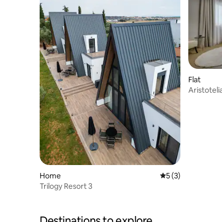
Flat
Aristoteli
Home
5 out of 5 average
5 (3)
Trilogy Resort 3
Destinations to explore