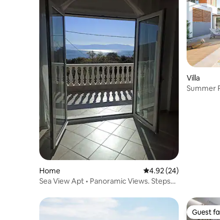
Villa
Summer Pe
Home
4.92 out of 5 average r
4.92 (24)
Sea View Apt • Panoramic Views. Steps
to sea.
Guest fa
Guest fa