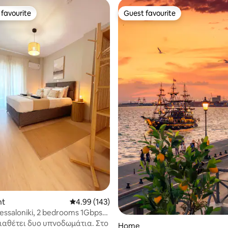
favourite
Guest favourite
t favourite
Guest favourite
rating, 51 reviews
nt
4.99 out of 5 average rating, 143 reviews
4.99 (143)
hessaloniki, 2 bedrooms 1Gbps
διαθέτει δυο υπνοδωμάτια. Στο
Home