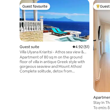
Guest favourite
Guest 
Guest favourite
Top gues
Guest suite
4.92 out of 5 average 
4.92 (51)
Villa Ulyana Kriaritsi - Athos sea view &
Spa
Apartment of 80 sq m on the ground
floor of villa in antique Greek style with
gorgeous seaview and Mount Athos!
Complete solitude, detox from
megacities and people, unity with virgin
nature - the former lands of the Athos
monastery! To the sea 270 m. Within
walking distance of sandy and rocky
beaches, which noone knows about. 15
Apartme
sandy organized beaches are within 10
Stay In T
km - most beautiful beaches of Sithonia!
internet
Το σπίτι 
All vital infrastructure is in sufficient