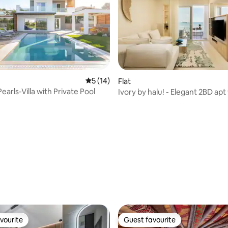
5 out of 5 average rating, 14 reviews
5 (14)
Flat
arls-Villa with Private Pool
Ivory by halu! - Elegant 2BD apt
view
ating, 24 reviews
vourite
Guest favourite
vourite
Guest favourite