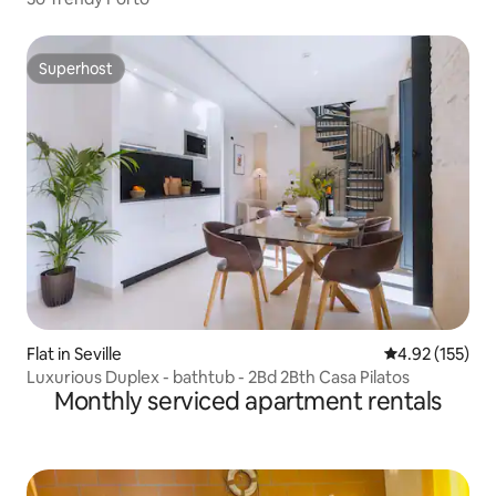
Superhost
Superhost
Flat in Seville
4.92 out of 5 a
4.92 (155)
Luxurious Duplex - bathtub - 2Bd 2Bth Casa Pilatos
Monthly serviced apartment rentals