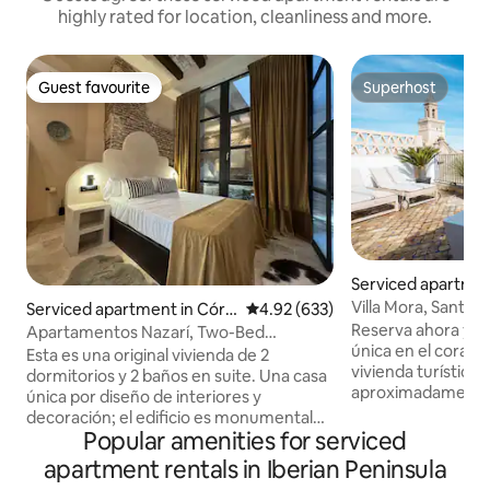
highly rated for location, cleanliness and more.
Guest favourite
Superhost
Guest favourite
Superhost
Serviced apartmen
ville
Villa Mora, Santa Is
Serviced apartment in Córd
4.92 out of 5 average rating, 63
4.92 (633)
oba
Reserva ahora y a
Apartamentos Nazarí, Two-Bed
única en el corazón de
Apartment 1
Esta es una original vivienda de 2
vivienda turística
dormitorios y 2 baños en suite. Una casa
aproximadamente 6
única por diseño de interiores y
planta primera de 
decoración; el edificio es monumental
sevillana del siglo
Popular amenities for serviced
del siglo XVI y recién rehabilitado, y
arquitectónica cul
disfruta de un Jacuzzi interior en su
apartment rentals in Iberian Peninsula
rehabilitada por u
apartamento y otro exterior que se