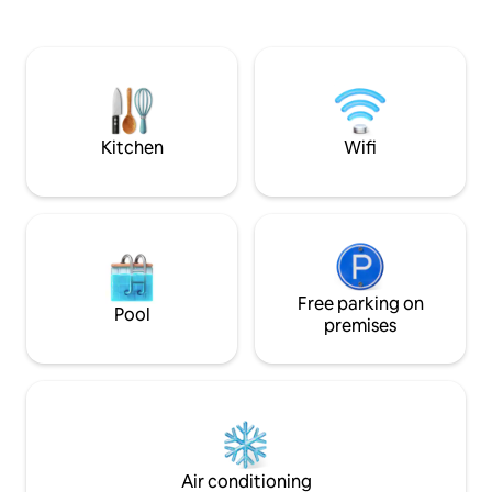
de arquitectura e in
alquila por días de manera opcional;
vivienda consta de: • 2 dormitorios 
cuenta con calentador de agua en el
camas dobles • 1 baño completo
ático que permite darse un baño
equipado • cocina totalmente equipada
mirando al skyline de Córdoba. Vivienda
abierta al salón con
monumental, céntrica, muy original y
• calentador de ag
silenciosa, ideal para descansar tras un
eléctrica • tostado
día de turismo por la bella Córdoba.
Kitchen
Wifi
de cocina y vajilla • lavadora y secadora
Cuenta con 2 amplios dormitorios, el
(zonas comunes) • amplio salón con TV •
principal con bañera hidromasaje y
ascensor y WIFI gratuito. Su 
ambos con camas king size especiales y
nuestro apartame
con 2 baños privados en suite cada uno
principal preocupa
de ellos. El alojamiento tiene salón
comedor con chimenea eléctrica, cocina
americana con utensilios de máxima
calidad, lavadora secadora privada,
Free parking on
Pool
horno-microondas, cafetera Nespresso,
premises
calentador aerochino de leche marca
Nespresso, etc. Patio andaluz central,
terraza de unos 20 metros cuadrados
con vistas al skyline de Córdoba y
Jacuzzi de exterior con depuradora y
bomba de calor; se alquila por días para
uso exclusivo sólo para su apartamento
Air conditioning
y para las personas que se alojen con