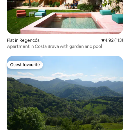
Flat in Regencós
4.92 out of 5 
4.92 (113)
Apartment in Costa Brava with garden and pool
Guest favourite
Guest favourite