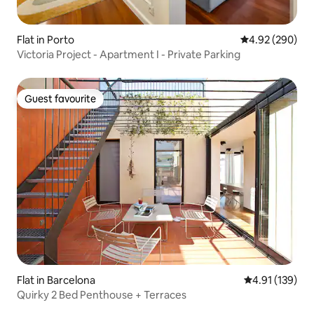
Flat in Porto
4.92 out of 5 a
4.92 (290)
Victoria Project - Apartment I - Private Parking
Guest favourite
Guest favourite
Flat in Barcelona
4.91 out of 5 
4.91 (139)
Quirky 2 Bed Penthouse + Terraces