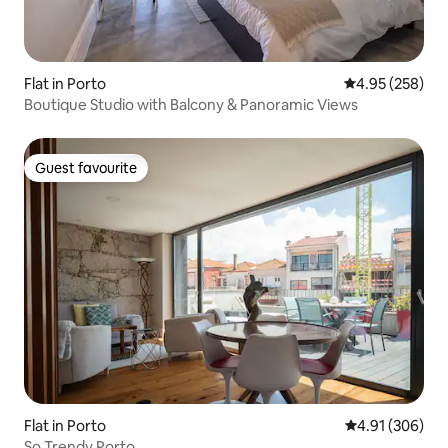
Flat in Porto
4.95 out of 5 a
4.95 (258)
Boutique Studio with Balcony & Panoramic Views
Guest favourite
Guest favourite
Flat in Porto
4.91 out of 5 a
4.91 (306)
So Trendy Porto