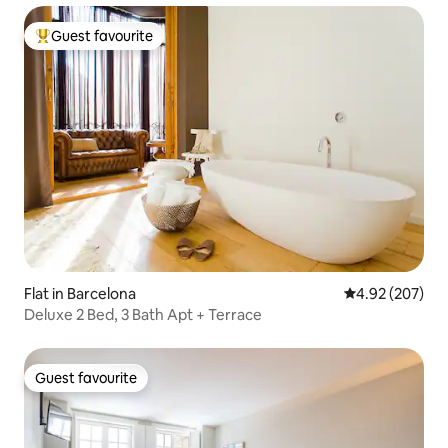
Guest favourite
Top guest favourite
Flat in Barcelona
4.92 out of 5 a
4.92 (207)
Deluxe 2 Bed, 3 Bath Apt + Terrace
Guest favourite
Guest favourite