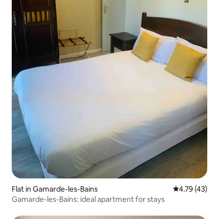
Flat in Gamarde-les-Bains
4.79 out of 5
4.79 (43)
Gamarde-les-Bains: ideal apartment for stays