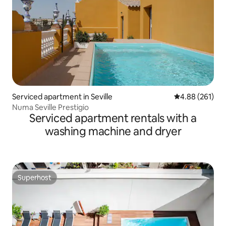
Serviced apartment in Seville
4.88 out of 5 a
4.88 (261)
Numa Seville Prestigio
Serviced apartment rentals with a
washing machine and dryer
Superhost
Superhost