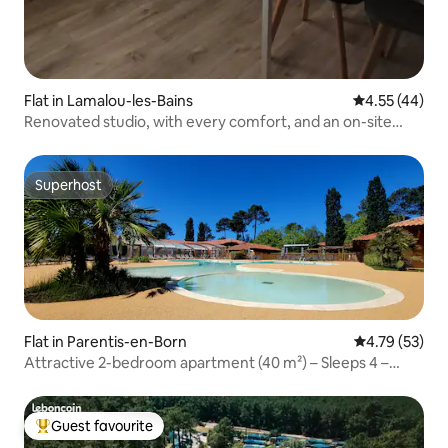
Flat in Lamalou-les-Bains
4.55 out of 5 
4.55 (44)
Renovated studio, with every comfort, and an on-site
restaurant.
Superhost
Superhost
Flat in Parentis-en-Born
4.79 out of 5
4.79 (53)
Attractive 2-bedroom apartment (40 m²) – Sleeps 4 –
Garden level – Near a lake
Guest favourite
Top guest favourite