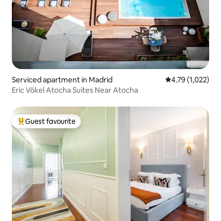
Serviced apartment in Madrid
4.79 out of 5 av
4.79 (1,022)
Eric Vökel Atocha Suites Near Atocha
Guest favourite
Top guest favourite