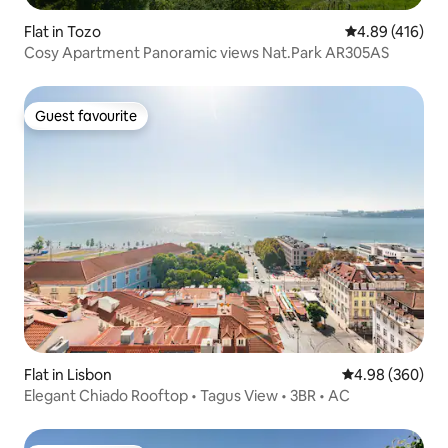
Flat in Tozo
4.89 out of 5 a
4.89 (416)
Cosy Apartment Panoramic views Nat.Park AR305AS
Guest favourite
Guest favourite
Flat in Lisbon
4.98 out of 5 a
4.98 (360)
Elegant Chiado Rooftop • Tagus View • 3BR • AC