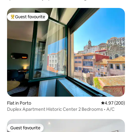
Guest favourite
Top guest favourite
Flat in Porto
4.97 out of 5 a
4.97 (200)
Duplex Apartment Historic Center 2 Bedrooms • A/C
Guest favourite
Guest favourite