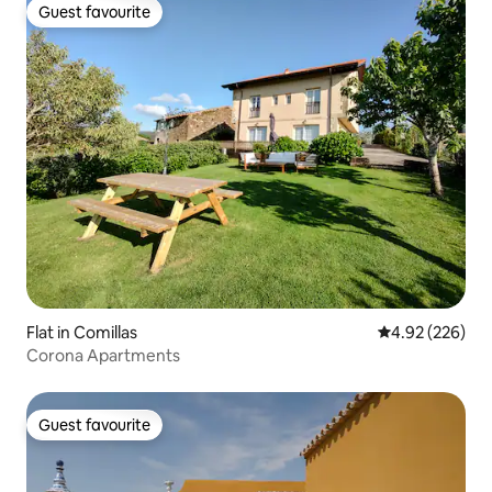
Guest favourite
Guest favourite
Flat in Comillas
4.92 out of 5 a
4.92 (226)
Corona Apartments
Guest favourite
Guest favourite