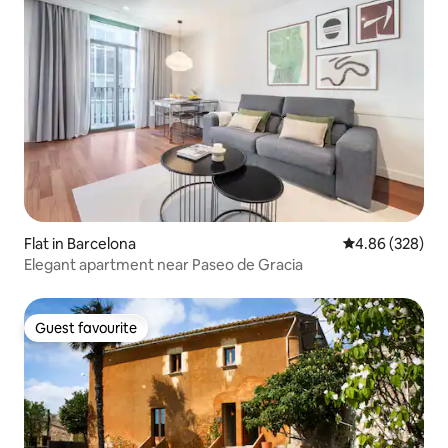
Flat in Barcelona
4.86 out of 5 a
4.86 (328)
Elegant apartment near Paseo de Gracia
Guest favourite
Guest favourite