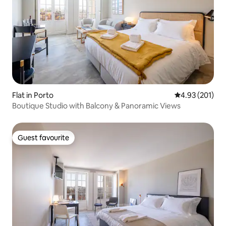
Flat in Porto
4.93 out of 5 a
4.93 (201)
Boutique Studio with Balcony & Panoramic Views
Guest favourite
Guest favourite