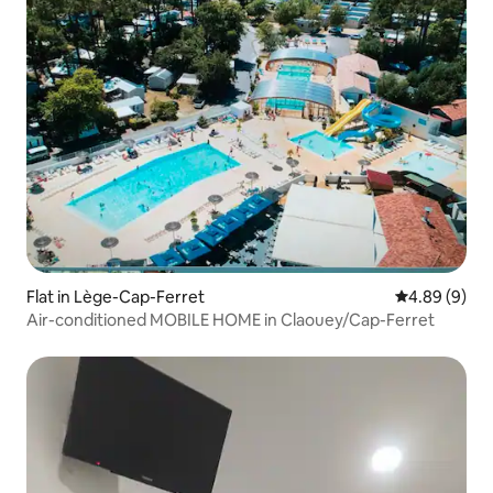
Flat in Lège-Cap-Ferret
4.89 out of 5
4.89 (9)
Air-conditioned MOBILE HOME in Claouey/Cap-Ferret