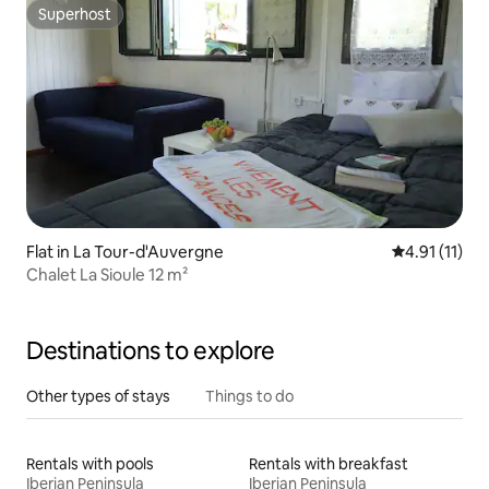
Superhost
Superhost
Flat in La Tour-d'Auvergne
4.91 out of 5
4.91 (11)
Chalet La Sioule 12 m²
Destinations to explore
Other types of stays
Things to do
Rentals with pools
Rentals with breakfast
Iberian Peninsula
Iberian Peninsula