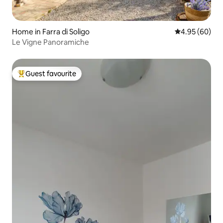
Home in Farra di Soligo
4.95 out of 5 
4.95 (60)
Le Vigne Panoramiche
Guest favourite
Top guest favourite