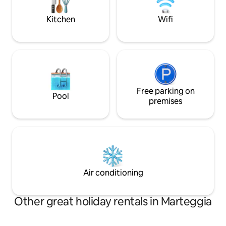
profumo. Ci vediam
biancheria,
tvsat,pentole,stoviglie,asciugacapelli e
Kitchen
Wifi
microonde
Free parking on
Pool
premises
Air conditioning
Other great holiday rentals in Marteggia