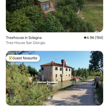
Treehouse in Solagna
4.96 out of 5 a
4.96 (194)
Tree House San Giorgio
Guest favourite
Top guest favourite