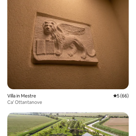
Villa in Mestre
5 out of 5 
5 (66)
Ca' Ottantanove