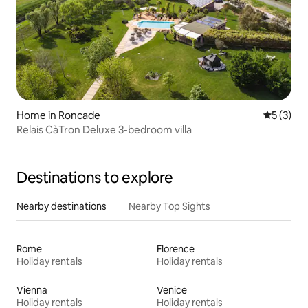
Home in Roncade
5 out of 
5 (3)
Relais CàTron Deluxe 3-bedroom villa
Destinations to explore
Nearby destinations
Nearby Top Sights
Rome
Florence
Holiday rentals
Holiday rentals
Vienna
Venice
Holiday rentals
Holiday rentals