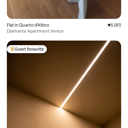
Flat in Quarto d'Altino
5 out of 5
5 (81)
Diamante Apartment Venice
Guest favourite
Top guest favourite