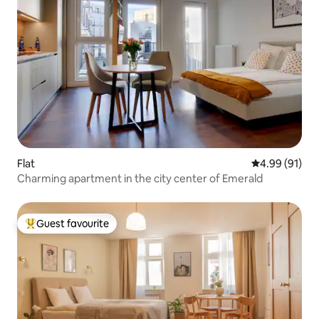
Flat
4.99 out of 5 
4.99 (91)
Charming apartment in the city center of Emerald
Guest favourite
Top guest favourite