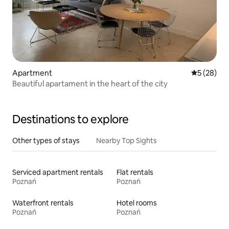
Apartment
5 out of 5
5 (28)
Beautiful apartament in the heart of the city
Destinations to explore
Other types of stays
Nearby Top Sights
Serviced apartment rentals
Flat rentals
Poznań
Poznań
Waterfront rentals
Hotel rooms
Poznań
Poznań