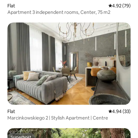
Flat
4.92 out of 5 
4.92 (79)
Apartment 3 independent rooms, Center, 75 m2
Flat
4.94 out of 5 
4.94 (33)
Marcinkowskiego 2 | Stylish Apartment | Centre
Superhost