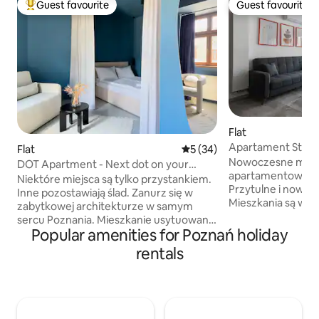
Guest favourite
Guest favourite
Top guest favourite
Guest favourite
Flat
Apartament Studi
Flat
5 out of 5 average rating, 3
5 (34)
Nowoczesne mies
DOT Apartment - Next dot on your
apartamentowcu 
journey.
Niektóre miejsca są tylko przystankiem.
Przytulne i nowoc
Inne pozostawiają ślad. Zanurz się w
Mieszkania są w p
zabytkowej architekturze w samym
komfortowo urzą
sercu Poznania. Mieszkanie usytuowane
dla max 4 osób. KLUCZE ODBIERA SIE W
Popular amenities for Poznań holiday
w kamienicy z najpiękniejszą i najbardziej
RECEPCJI przy gł
rozpoznawalną klatką schodową oraz
rentals
budynku Towarowa 37. Meldo
lobby w Poznaniu, które zostały
godzinach od 15:00 do 22:
odrestaurowane do ich pierwotnej
1 Powierzchnia: ok 30
świetności. ✔ Wyjątkowe wnętrze
małżeńskie: 1 Rozkłada
stworzone z myślą o Tobie ✔ Centrum
parkingowe w hali 
miasta ✔ Samodzielne zameldowanie ✔