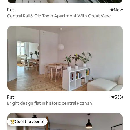
Flat
New place
New
Central Rail & Old Town Apartment With Great View!
Flat
5 out of 
5 (5)
Bright design flat in historic central Poznań
Guest favourite
Top guest favourite