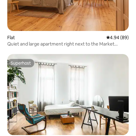
Flat
4.94 out of 5 
4.94 (89)
Quiet and large apartment right next to the Market
Square
Superhost
Superhost