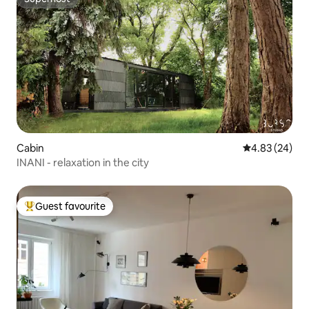
Superhost
Cabin
4.83 out of 5 
4.83 (24)
INANI - relaxation in the city
Guest favourite
Top guest favourite