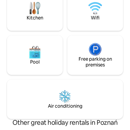
80zł/dobę Klimaty
Winda ✔ WiFi ✔ Stary Rynek - 850 m ✔
Pobyt zwierząt - 5
Dworzec "Poznań Główny" - 1,7 km ✔
Przystanek tramwajowy - 300 m
Kitchen
Wifi
Free parking on
Pool
premises
Air conditioning
Other great holiday rentals in Poznań