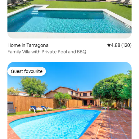
Home in Tarragona
4.88 out of 5 a
4.88 (120)
Family Villa with Private Pool and BBQ
Guest favourite
Guest favourite