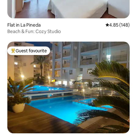
Flat in La Pineda
4.85 out of 5 a
4.85 (148)
Beach & Fun: Cozy Studio
Guest favourite
Top guest favourite