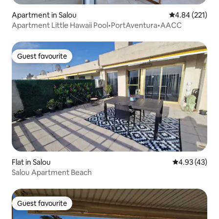
Apartment in Salou
4.84 out of 5 a
4.84 (221)
Apartment Little Hawaii Pool•PortAventura•AACC
Guest favourite
Guest favourite
Flat in Salou
4.93 out of 5 
4.93 (43)
Salou Apartment Beach
Guest favourite
Guest favourite