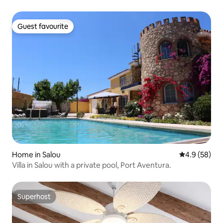
Guest favourite
Guest favourite
Home in Salou
4.9 out of 5 
4.9 (58)
Villa in Salou with a private pool, Port Aventura.
Superhost
Superhost