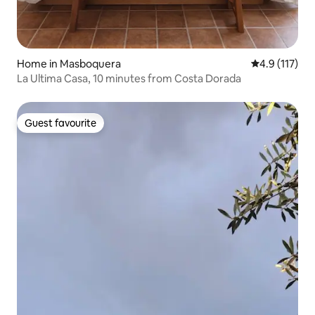
Home in Masboquera
4.9 out of 5 
4.9 (117)
La Ultima Casa, 10 minutes from Costa Dorada
Guest favourite
Guest favourite