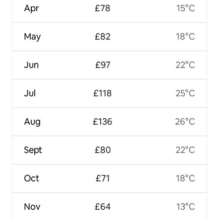
Apr
£78
15°C
May
£82
18°C
Jun
£97
22°C
Jul
£118
25°C
Aug
£136
26°C
Sept
£80
22°C
Oct
£71
18°C
Nov
£64
13°C