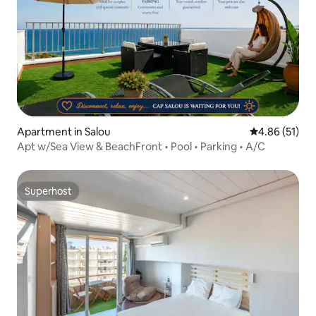
Apartment in Salou
4.86 out of 5
4.86 (51)
Apt w/Sea View & BeachFront • Pool • Parking • A/C
Superhost
Superhost