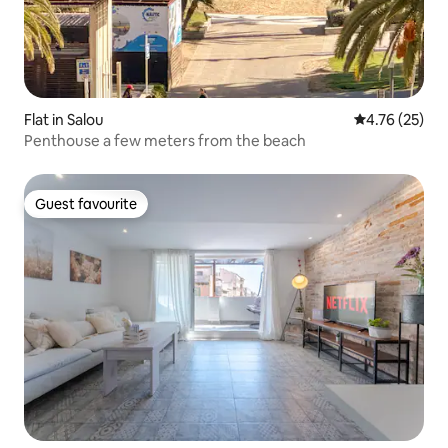
Flat in Salou
4.76 out of 5
4.76 (25)
Penthouse a few meters from the beach
Guest favourite
Guest favourite