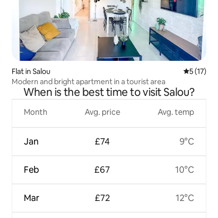
Flat in Salou
5 out of 5
5 (17)
Modern and bright apartment in a tourist area
When is the best time to visit Salou?
Month
Avg. price
Avg. temp
Jan
£74
9°C
Feb
£67
10°C
Mar
£72
12°C