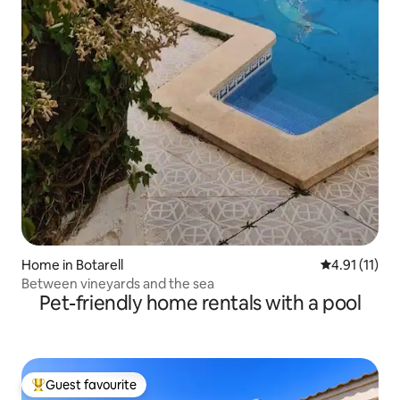
Home in Botarell
4.91 out of 5
4.91 (11)
Between vineyards and the sea
Pet-friendly home rentals with a pool
Guest favourite
Top guest favourite