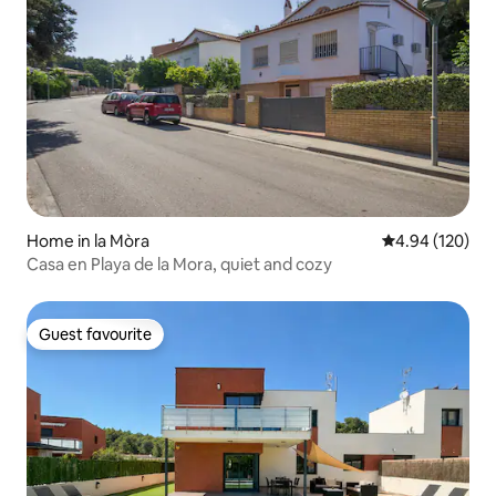
Home in la Mòra
4.94 out of 5 a
4.94 (120)
Casa en Playa de la Mora, quiet and cozy
Guest favourite
Guest favourite