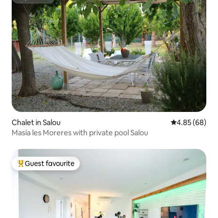
Superhost
Chalet in Salou
4.85 out of 5 
4.85 (68)
Masía les Moreres with private pool Salou
Guest favourite
Top guest favourite