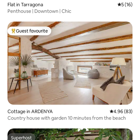
Flat in Tarragona
5 out of 5
5 (16)
Penthouse | Downtown | Chic
Guest favourite
Top guest favourite
Cottage in ARDENYA
4.96 out of 5 
4.96 (83)
Country house with garden 10 minutes from the beach
Superhost