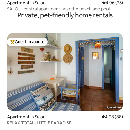
Apartment in Salou
4.96 out of 5 
4.96 (25)
SALOU, central apartment near the beach and pool
Private, pet-friendly home rentals
Guest favourite
Top guest favourite
Apartment in Salou
4.98 out of 5 
4.98 (88)
RELAX TOTAL- LITTLE PARADISE