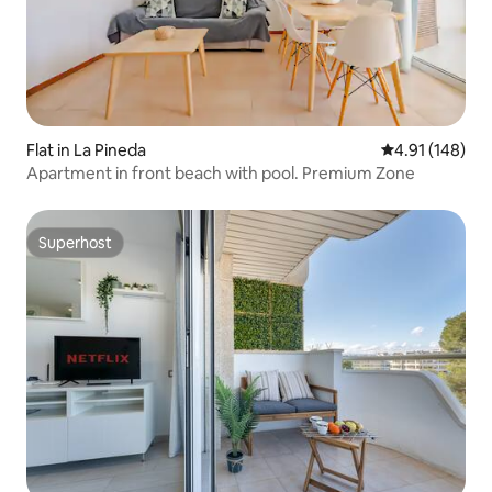
Flat in La Pineda
4.91 out of 5 a
4.91 (148)
Apartment in front beach with pool. Premium Zone
Superhost
Superhost