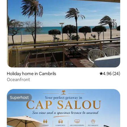
Holiday home in Cambrils
4.96 out of 5 
4.96 (24)
Oceanfront
Superhost
Superhost