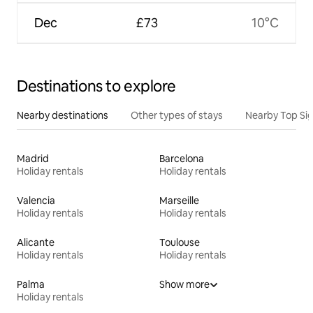
Dec
£73
10°C
Destinations to explore
Nearby destinations
Other types of stays
Nearby Top Si
Madrid
Barcelona
Holiday rentals
Holiday rentals
Valencia
Marseille
Holiday rentals
Holiday rentals
Alicante
Toulouse
Holiday rentals
Holiday rentals
Palma
Show more
Holiday rentals