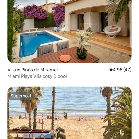
Villa in Pinós de Miramar
4.98 out of 5 
4.98 (47)
Miami Playa Villa cosy & pool
Superhost
Superhost