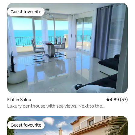
Guest favourite
Guest favourite
Flat in Salou
4.89 out of 5 
4.89 (57)
Luxury penthouse with sea views. Next to the
promenade!
Guest favourite
Guest favourite