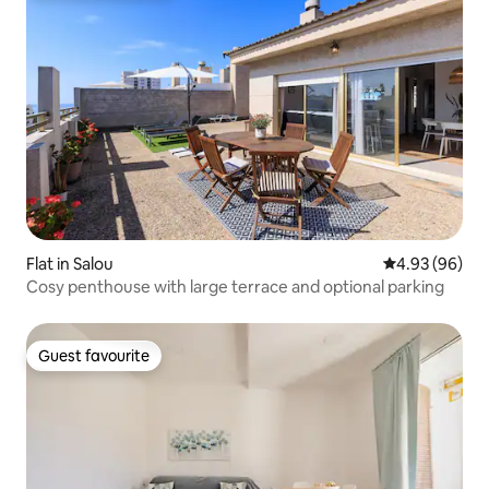
Flat in Salou
4.93 out of 5 
4.93 (96)
Cosy penthouse with large terrace and optional parking
Guest favourite
Guest favourite