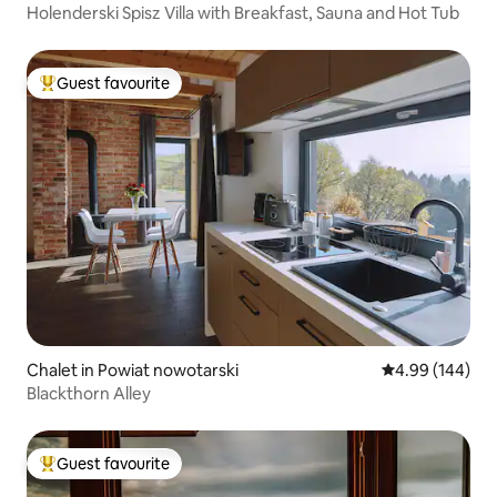
Holenderski Spisz Villa with Breakfast, Sauna and Hot Tub
Guest favourite
Top guest favourite
Chalet in Powiat nowotarski
4.99 out of 5 a
4.99 (144)
Blackthorn Alley
Guest favourite
Top guest favourite