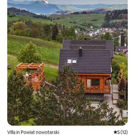
Villa in Powiat nowotarski
5 out of 5
5 (12)