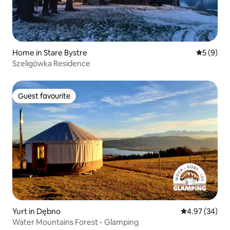
Home in Stare Bystre
5 out of 
5 (9)
Szeligówka Residence
Guest favourite
Guest favourite
Yurt in Dębno
4.97 out of 5 
4.97 (34)
Water Mountains Forest - Glamping