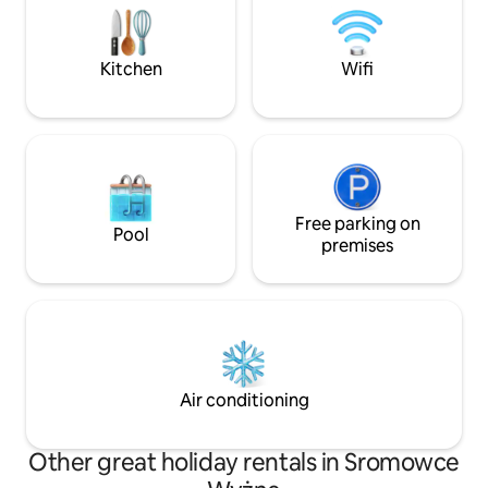
widokiem na Tatry. Wifi / Mocca Master /
spotkania z przyja
80m2 tarasu Zapraszamy
komfort, nowocze
klimat w jednym.
Kitchen
Wifi
Free parking on
Pool
premises
Air conditioning
Other great holiday rentals in Sromowce