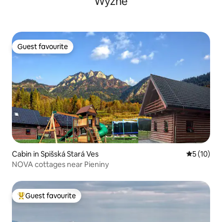
Wyżne
Guest favourite
Guest favourite
Cabin in Spišská Stará Ves
5 out of 5
5 (10)
NOVA cottages near Pieniny
Guest favourite
Top guest favourite