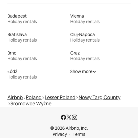
Budapest
Vienna
Holiday rentals
Holiday rentals
Bratislava
Cluj-Napoca
Holiday rentals
Holiday rentals
Brno
Graz
Holiday rentals
Holiday rentals
Łódź
Show more
Holiday rentals
Airbnb
Poland
Lesser Poland
Nowy Targ County
Sromowce Wyżne
© 2026 Airbnb, Inc.
Privacy
Terms