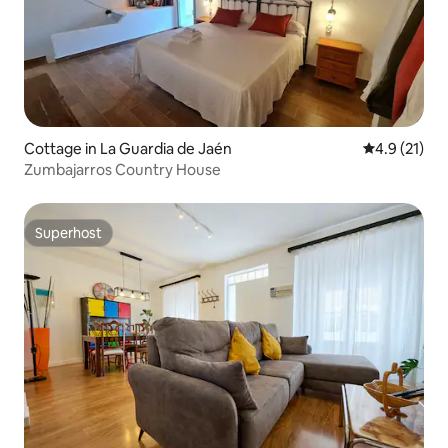
Cottage in La Guardia de Jaén
4.9 out of 5
4.9 (21)
Zumbajarros Country House
Superhost
Superhost