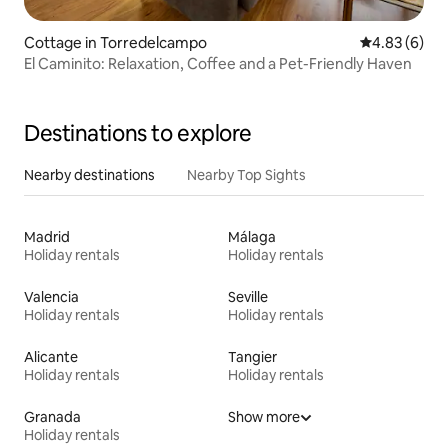
Cottage in Torredelcampo
4.83 out of 5
4.83 (6)
El Caminito: Relaxation, Coffee and a Pet-Friendly Haven
Destinations to explore
Nearby destinations
Nearby Top Sights
Madrid
Málaga
Holiday rentals
Holiday rentals
Valencia
Seville
Holiday rentals
Holiday rentals
Alicante
Tangier
Holiday rentals
Holiday rentals
Granada
Show more
Holiday rentals