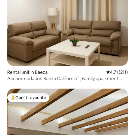
Rental unit in Baeza
4.71 out of 5 
4.71 (211)
Accommodation Baeza California 1, Family apartment...
Guest favourite
Top guest favourite