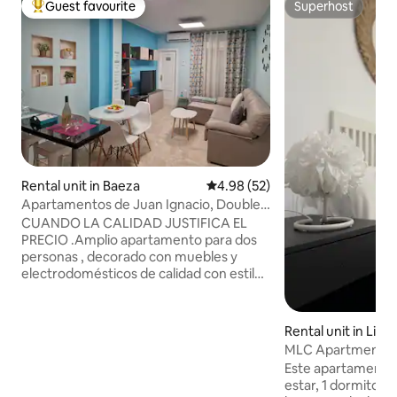
Guest favourite
Superhost
Top guest favourite
Superhost
Rental unit in Baeza
4.98 out of 5 average rating, 5
4.98 (52)
Apartamentos de Juan Ignacio, Double
apartment
CUANDO LA CALIDAD JUSTIFICA EL
PRECIO .Amplio apartamento para dos
personas , decorado con muebles y
electrodomésticos de calidad con estilo
moderno y funcional para asegurarle
una estancia cómoda , dónde no le falte
nada de lo esencial que tendría en su
Rental unit in Lina
casa. Decoración e iluminación que dan
MLC Apartments C
sensación de espacio . Iluminación en la
Este apartamento 
cocina y salón regulables en intensidad.
estar, 1 dormitori
Equipamiento completo PARA QUE NO