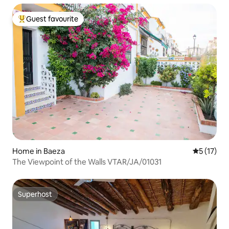
Guest favourite
Top guest favourite
Home in Baeza
5 out of 5
5 (17)
The Viewpoint of the Walls VTAR/JA/01031
Superhost
Superhost