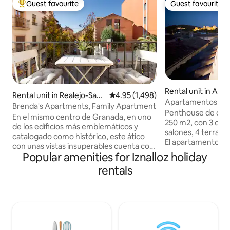
Guest favourite
Guest favourite
Top guest favourite
Guest favourite
Rental unit in Alba
Rental unit in Realejo-San
4.95 out of 5 average rating, 1,49
4.95 (1,498)
Apartamentos de 
Matías
Brenda's Apartments, Family Apartment
Penthouse with 3 
Penthouse de cali
En el mismo centro de Granada, en uno
250 m2, con 3 dorm
de los edificios más emblemáticos y
salones, 4 terrazas
catalogado como histórico, este ático
El apartamento tien
con unas vistas insuperables cuenta con
Alhambra, a la Cate
Popular amenities for Iznalloz holiday
un amplio y elegante espacio donde
Cocina muy compl
poder relajarte después de una intensa
rentals
personas. Los interiores están
jornada. Gracias a la ubicación céntrica
decorados en un 
de este alojamiento, tú y los tuyos lo
donde los colores 
tendréis todo a mano. Suelo radiante
arte originales se
frio/calor. Ático REALEJO situado en la
efecto rústico de 
cuarta planta. Cuenta con unas
madera. Los techo
increíbles vistas a Granada y El Realejo.
un gran sentido de