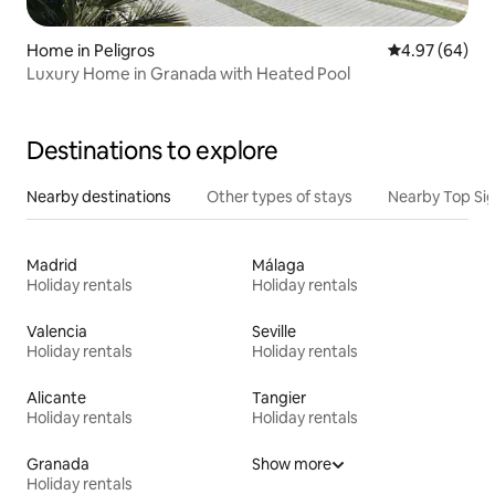
Home in Peligros
4.97 out of 5 
4.97 (64)
Luxury Home in Granada with Heated Pool
Destinations to explore
Nearby destinations
Other types of stays
Nearby Top Si
Madrid
Málaga
Holiday rentals
Holiday rentals
Valencia
Seville
Holiday rentals
Holiday rentals
Alicante
Tangier
Holiday rentals
Holiday rentals
Granada
Show more
Holiday rentals