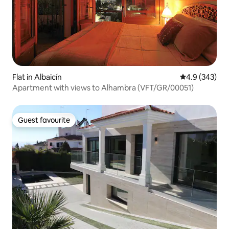
Flat in Albaicín
4.9 out of 5 a
4.9 (343)
Apartment with views to Alhambra (VFT/GR/00051)
Guest favourite
Guest favourite