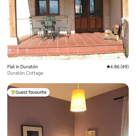
Flat in Duratón
4.86 out of 5 
4.86 (49)
Duratón Cottage
Guest favourite
Top guest favourite