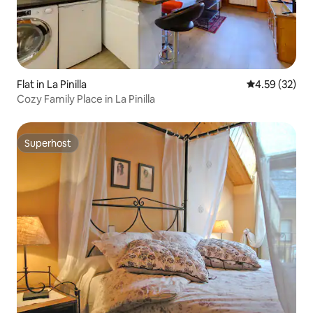
Flat in La Pinilla
4.59 out of 5 
4.59 (32)
Cozy Family Place in La Pinilla
Superhost
Superhost