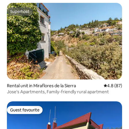
Superhost
Superhost
Rental unit in Miraflores de la Sierra
4.8 out of 5 
4.8 (87)
Jose's Apartments, Family-friendly rural apartment
Guest favourite
Guest favourite