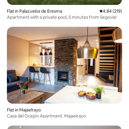
Flat in Palazuelos de Eresma
4.84 out of 5 a
4.84 (219)
Apartment with a private pool, 5 minutes from Segovia!
Flat in Majaelrayo
Casa del Ocejón Apartment. Majaelrayo