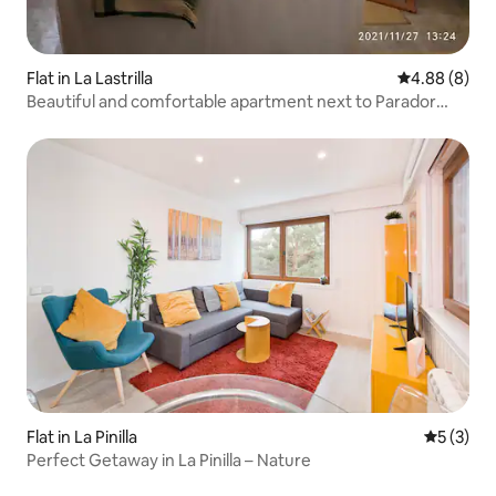
Flat in La Lastrilla
4.88 out of 5
4.88 (8)
Beautiful and comfortable apartment next to Parador
Nacional
Flat in La Pinilla
5 out of 
5 (3)
Perfect Getaway in La Pinilla – Nature