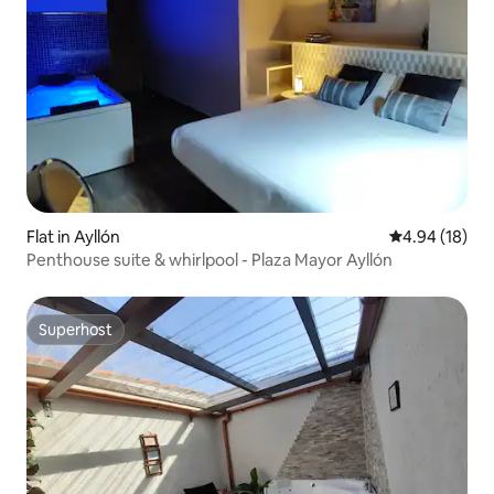
Flat in Ayllón
4.94 out of 5 
4.94 (18)
Penthouse suite & whirlpool - Plaza Mayor Ayllón
Superhost
Superhost