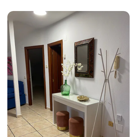
trabajar) Zona de trabajo con escritorio
para desayunar al a
Calefacción, ventiladores y calefactores
simplemente disfrut
Ropa de cama y toallas Cocina
interior es amplio
totalmente equipada y lavadora
grandes ventanale
Tendedero y utensilios completos de
salón y la zona de
cocina Zonas comunes: Uso exclusivo de
natural. La cocina está integrada en el
la propiedad Acceso independiente
espacio principal
Calle tranquila con vecinos respetuosos
cómodo y agradabl
Aparcamiento gratuito y fácil en la
estancia. El alojamiento tiene escaleras,
puerta Estamos disponibles para
por lo que puede 
cualquier necesidad durante tu estancia,
personas con movili
pero respetamos la privacidad de
antes de la llegad
nuestros huéspedes. La comunicación
queréis comentarn
es rápida y clara, diseñada
especial, podéis c
especialmente para estancias largas de
sin problema.
trabajo. Este alojamiento está orientado
a estancias profesionales; no es apto
para fiestas o eventos. Nos pondremos
en contacto contigo 3 días antes de tu
llegada para organizar la entrega de
llaves y resolver cualquier duda con el
gestor local o el anfitrión. También te
informaremos sobre las normas y cómo
moverte por la zona. Estarás a 1 hora y 15