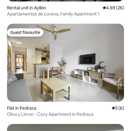
Rental unit in Ayllón
4.69 out of 5 
4.69 (26)
Apartamentos de Lorena, Family Apartment 1
Guest favourite
Guest favourite
Flat in Pedraza
5 out of 
5 (6)
Oliva y Limon - Cozy Apartment in Pedraza