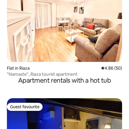
Flat in Riaza
4.86 out of 5 
4.86 (50)
"Namaste", Riaza tourist apartment
Apartment rentals with a hot tub
Guest favourite
Guest favourite