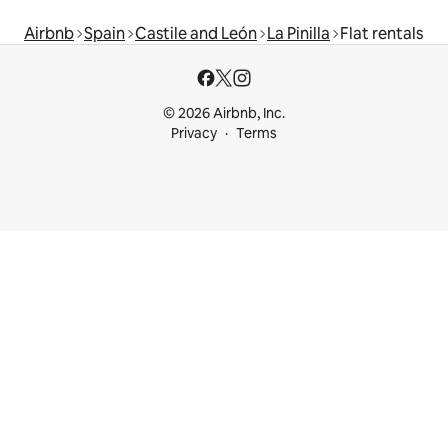
Airbnb
Spain
Castile and León
La Pinilla
Flat rentals
© 2026 Airbnb, Inc.
Privacy
Terms