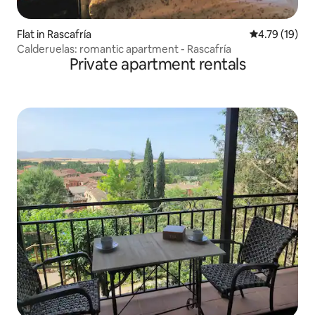
Flat in Rascafría
4.79 out of 5
4.79 (19)
Calderuelas: romantic apartment - Rascafría
Private apartment rentals