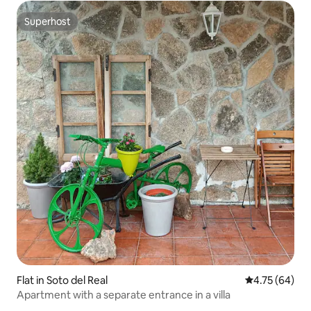
Superhost
Superhost
Flat in Soto del Real
4.75 out of 5 
4.75 (64)
Apartment with a separate entrance in a villa