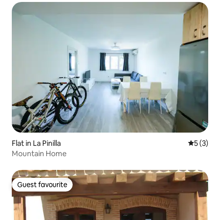
Flat in La Pinilla
5 out of 
5 (3)
Mountain Home
Guest favourite
Guest favourite