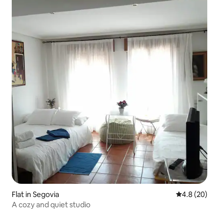
Flat in Segovia
4.8 out of 5 
4.8 (20)
A cozy and quiet studio