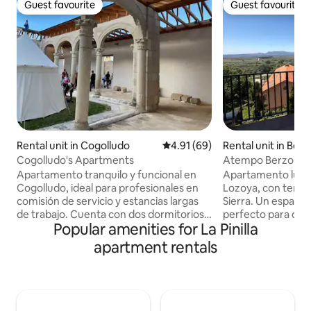
Guest favourite
Guest favourite
Guest favourite
Guest favourite
Rental unit in Cogolludo
4.91 out of 5 average rating, 6
4.91 (69)
Rental unit in Ber
Cogolludo's Apartments
Atempo Berzosa
Apartamento tranquilo y funcional en
Apartamento lumi
Cogolludo, ideal para profesionales en
Lozoya, con terraza
comisión de servicio y estancias largas
Sierra. Un espacio cómodo y cuidado,
de trabajo. Cuenta con dos dormitorios
perfecto para desc
Popular amenities for La Pinilla
independientes, un baño completo, un
ritmo en plena na
salón confortable y una cocina
cada detalle para 
apartment rentals
totalmente equipada para el uso diario.
empezar a disfrut
Wifi estable, zona de trabajo y
ni preparativos previos. A t
aparcamiento gratuito y fácil en la
encontrarás una c
misma puerta. Entorno tranquilo,
con productos bás
diseñado para el descanso tras la jornada
acompañar tus pri