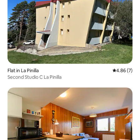
Flat in La Pinilla
4.86 out of 5
4.86 (7)
Second Studio C La Pinilla