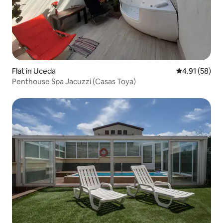
Flat in Uceda
4.91 out of 5
4.91 (58)
Penthouse Spa Jacuzzi (Casas Toya)