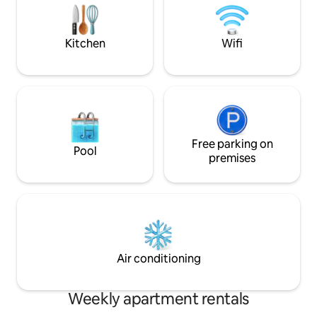
laboral. Buenas conexiones con el norte
Alojamiento enter
de Guadalajara y Soria. Orientado
mediante escaleras. La vivienda di
ocasionalmente al turismo vacacional.
de dos dormitorio
Kitchen
Wifi
Capacidad de hasta 12 personas
matrimonio, un ba
reservando también:
estar amplia y lum
https://airbnb.com/h/cogolludo.
totalmente equip
Apartamento cómodo y funcional,
electrodomésticos
pensado para profesionales que
la estancia. El salón cuenta con estufa de
necesitan descansar y trabajar en paz.
leña y calefacción
Prioriza el confort, la tranquilidad y la
ambiente conforta
funcionalidad por encima del uso
Free parking on
época del año. El alojamiento está
Pool
turístico intensivo. Los alrededores son
completamente eq
premises
silenciosos, perfectos para desconectar
necesario para un
después de trabajar. Excelentes
agradable: juego completo de toallas de
conexiones con el norte de Guadalajara
calidad hotelera 
y Soria, sin problemas de tráfico ni de
champú, gel de ba
estacionamiento. Ideal para: - Técnicos
secador de pelo ropa de cama completa
de mantenimiento - Profesionales
y preparada cocina equipada con
itinerantes - Estancias de trabajo de
utensilios, menaje y bás
Air conditioning
varias semanas o meses - Pregunta por
pensados para que
nuestras condiciones especiales para
casa desde el primer minu
estancias largas - Teletrabajo Servicios
destaca por su ter
Weekly apartment rentals
incluidos: Wifi rápido y estable (apto para
abiertas a la Sierr