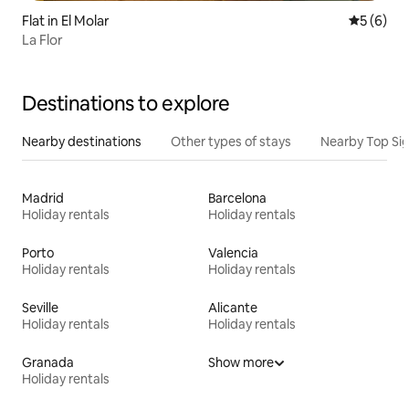
Flat in El Molar
5 out of 
5 (6)
La Flor
Destinations to explore
Nearby destinations
Other types of stays
Nearby Top Si
Madrid
Barcelona
Holiday rentals
Holiday rentals
Porto
Valencia
Holiday rentals
Holiday rentals
Seville
Alicante
Holiday rentals
Holiday rentals
Granada
Show more
Holiday rentals