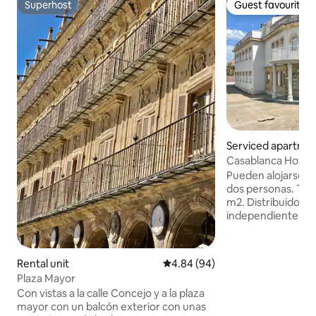
Superhost
Guest favourite
Superhost
Guest favourite
Serviced apartme
Casablanca Hotel 
Pueden alojarse 
dos personas. Tien
m2. Distribuido en
independientes: d
doble de 150 cm, 
estar con sofá y c
Casablanca Hotel 
Rental unit
4.84 out of 5 average rating, 9
4.84 (94)
veinte estudios, (p
Plaza Mayor
personas), todos e
Con vistas a la calle Concejo y a la plaza
equipados y dividi
mayor con un balcón exterior con unas
independientes: u