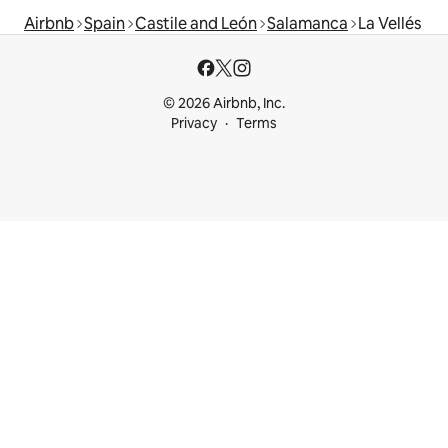
Airbnb
Spain
Castile and León
Salamanca
La Vellés
© 2026 Airbnb, Inc.
Privacy
Terms