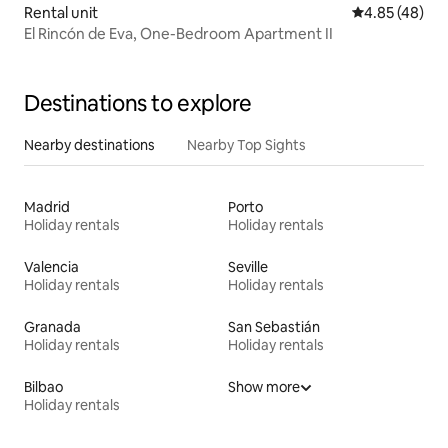
Rental unit
4.85 out of 5 
4.85 (48)
El Rincón de Eva, One-Bedroom Apartment II
Destinations to explore
Nearby destinations
Nearby Top Sights
Madrid
Porto
Holiday rentals
Holiday rentals
Valencia
Seville
Holiday rentals
Holiday rentals
Granada
San Sebastián
Holiday rentals
Holiday rentals
Bilbao
Show more
Holiday rentals