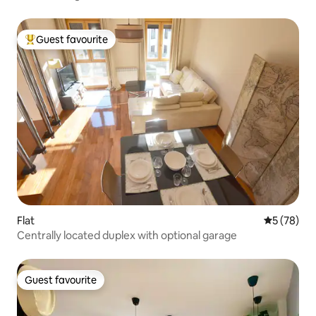
Guest favourite
Top guest favourite
Flat
5 out of 5
5 (78)
Centrally located duplex with optional garage
Guest favourite
Guest favourite