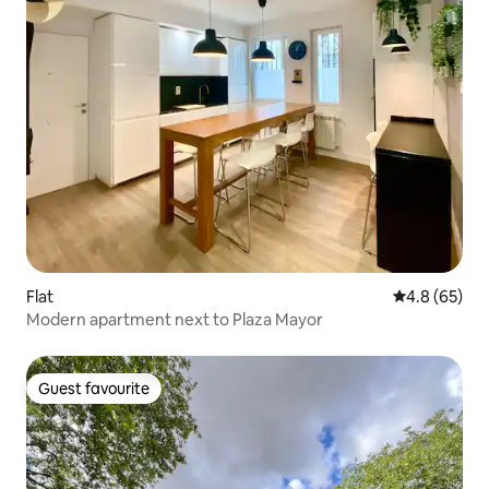
Flat
4.8 out of 5 
4.8 (65)
Modern apartment next to Plaza Mayor
Guest favourite
Guest favourite