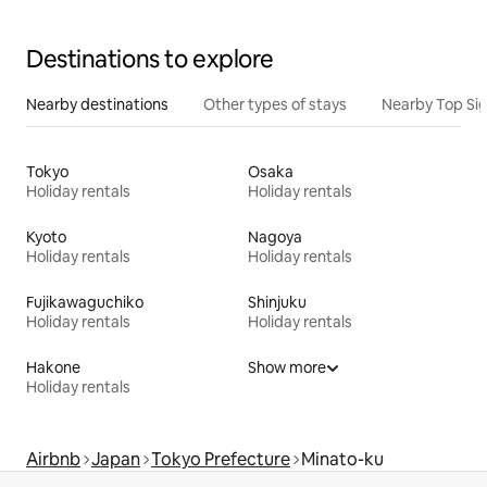
Destinations to explore
Nearby destinations
Other types of stays
Nearby Top Si
Tokyo
Osaka
Holiday rentals
Holiday rentals
Kyoto
Nagoya
Holiday rentals
Holiday rentals
Fujikawaguchiko
Shinjuku
Holiday rentals
Holiday rentals
Hakone
Show more
Holiday rentals
Airbnb
Japan
Tokyo Prefecture
Minato-ku