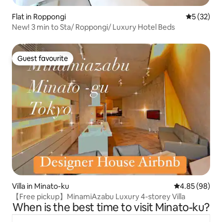
Flat in Roppongi
5 out of 5
5 (32)
New! 3 min to Sta/ Roppongi/ Luxury Hotel Beds
Guest favourite
Guest favourite
Villa in Minato-ku
4.85 out of 5 
4.85 (98)
【Free pickup】MinamiAzabu Luxury 4-storey Villa
When is the best time to visit Minato-ku?