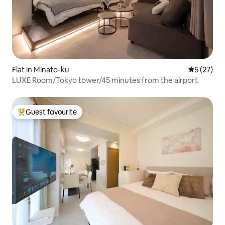
Flat in Minato-ku
5 out of 5
5 (27)
LUXE Room/Tokyo tower/45 minutes from the airport
Guest favourite
Top guest favourite