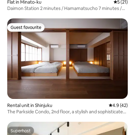
Flat in Minato-ku
5 out of 5
5 (21)
Daimon Station 2 minutes / Hamamatsucho 7 minutes /
Spacious 54 ㎡ / 3 single beds and 1 sofa bed
Guest favourite
Guest favourite
Rental unit in Shinjuku
4.9 out of 5
4.9 (42)
The Parkside Condo, 2nd floor, a stylish and sophisticated
space with a modern Japanese aesthetic
Superhost
Superhost