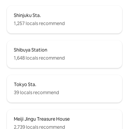
ある指定スペースへ荷物を置いていただ
けます。 ただし、荷物置き場には鍵があ
りません。現金、パスポート、貴重品な
Shinjuku Sta.
どは置かず、お客様ご自身の責任で適切
に管理してください。 【注意事項】 *港
1,257 locals recommend
区保健所の安全規定により、転落防止お
よびプライバシー保護のため、室内左側
の窓は左右それぞれ約10cmまでしか開け
られません。 換気用としてご利用いただ
Shibuya Station
けるほか、室内には換気扇も設置されて
います。 【ご宿泊時の注意事項】 * 室内
1,648 locals recommend
では靴を脱いでお過ごしください。 * 玄
関は暗証番号式です。暗証番号は適切に
管理し、第三者には知らせないでくださ
い。 * 室内および建物の共用部分は全面
禁煙です。 * 大声での会話、騒音、走
Tokyo Sta.
る・跳ぶなどの行為はご遠慮ください。 *
39 locals recommend
キッチンは簡単な調理に限りご利用いた
だけます。 * 油煙や強いにおいが発生す
る調理はお控えください。 * 室内設備や
備品を汚したり、破損したりしないよう
大切にお使いください。 * チェックアウ
Meiji Jingu Treasure House
ト時に大量のゴミを残さないでくださ
2,739 locals recommend
い。 * 実際の宿泊人数が予約時の申告人