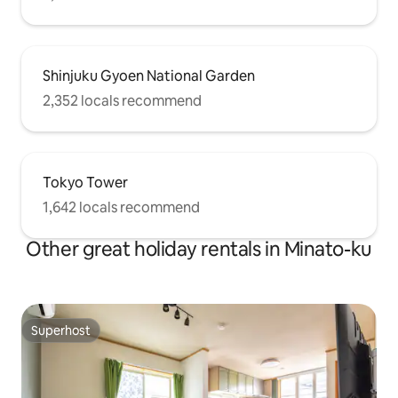
数を超えた場合、追加料金を請求いたし
ます。 * すべての宿泊者は有効な身分証
明書を提出する必要があります。 * 身分
証明書を提出できない方はご宿泊いただ
Shinjuku Gyoen National Garden
けません。 * 近隣への迷惑行為や施設運
営に支障をきたす行為が確認された場
2,352 locals recommend
合、警察へ通報し、退室をお願いする場
合があります。 * 延泊をご希望の場合
は、必ず事前にお支払いください。 * 入
金確認後に延泊が正式に成立します。 *
口頭での約束は無効となり、後払いには
Tokyo Tower
対応しておりません。 15泊以上ご宿泊の
1,642 locals recommend
お客様は、事前予約により滞在中1回の無
料清掃サービスをご利用いただけます。
Other great holiday rentals in Minato-ku
Superhost
Superhost