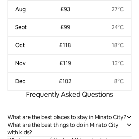
Aug
£93
27°C
Sept
£99
24°C
Oct
£118
18°C
Nov
£119
13°C
Dec
£102
8°C
Frequently Asked Questions
What are the best places to stay in Minato City?
What are the best things to do in Minato City
with kids?