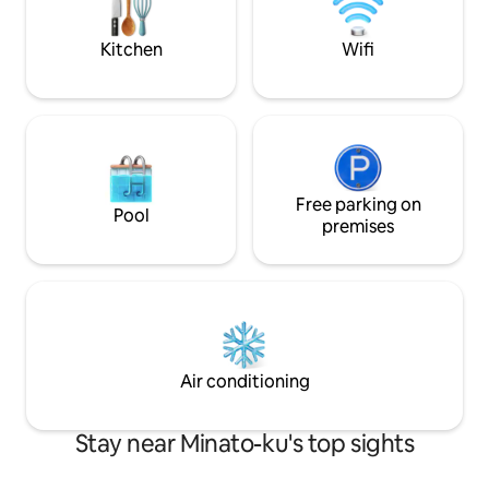
スーパーマーケットまでは徒歩約1分で、
apartment is in a 
滞在中のお買い物にも便利です。 【 間取
interesting locati
Kitchen
Wifi
り・ベッド】 お部屋は約45㎡の2LDKタ
sophisticated are
イプです。 * ベッドルームA：1.4m幅のダ
National Art Cente
ブルベッド1台 * ベッドルームB：1.4m幅
right next door, a
のダブルベッド2台 * 最大宿泊人数：6名
Roppongi, which 
ベッドルームAは、扉をすべて開けてリビ
unchanged since the
ングとつなげることも、完全に閉めて独
don't you enjoy yo
立した寝室として利用することもできま
were a local in To
す。 【チェックイン・サービス】 オンラ
Free parking on
Pool
インでのセルフチェックインを採用して
premises
おり、お部屋のドアは暗証番号式です。
現地での対面手続きは必要ありません。
以下のサービスも承っております。 * 無
料の荷物預かり * 空港送迎の手配 * ケーキ
の予約代行 近隣には日本でも有名なケー
キ店がございます。ご希望の場合は事前
にお問い合わせください。 15泊以上ご宿
Air conditioning
泊のお客様には、滞在中1回の無料清掃サ
ービスをご提供します。事前予約制で、
ご希望の日付をご指定いただけます。
Stay near Minato-ku's top sights
【荷物預かり】 チェックイン日およびチ
ェックアウト日は、お部屋のドア付近に