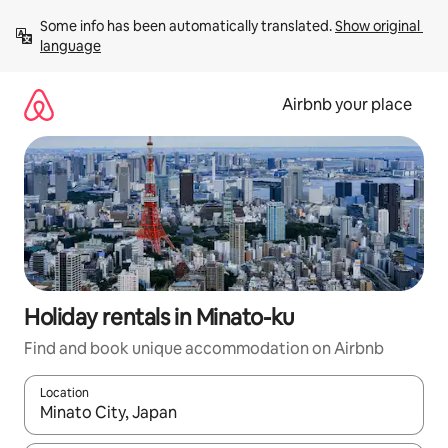
Skip
Some info has been automatically translated. 
Show original 
to
language
content
Airbnb your place
Holiday rentals in Minato-ku
Find and book unique accommodation on Airbnb
Location
When results are available, navigate with the up and down arro