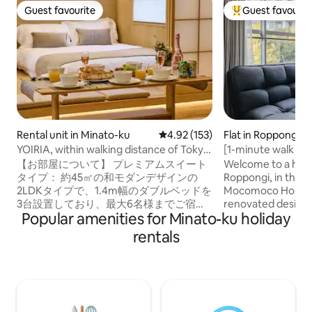
Guest favourite
Guest favourit
Guest favourite
Top guest favouri
Rental unit in Minato-ku
4.92 out of 5 average rating, 15
4.92 (153)
Flat in Roppongi
YOIRIA, within walking distance of Tokyo
[1-minute walk fr
Tower, with access to 4 train lines, close
Extremely convenien
【お部屋について】 プレミアムスイート
Welcome to a hid
to the station, direct connections to
a vintage city-ce
タイプ： 約45㎡の和モダンデザインの
Roppongi, in the h
both airports and all tourist destinations,
(maximum 3 peopl
2LDKタイプで、1.4m幅のダブルベッドを
Mocomoco House Ro
2 bedrooms, sleeps up to 6...
3台設置しており、最大6名様までご宿泊
renovated designe
Popular amenities for Minato-ku holiday
いただけます。 建物にはエレベーターが
windows that let in
あり、各フロア1室のみのため、プライベ
located in a prime 
rentals
ート性の高い空間です。 同じ建物内に同
minute walk from 
一タイプのお部屋が複数ございます。ご
deliberately kept 
利用いただくお部屋と階数は、ご宿泊前
appliances minimal
に割り当てのうえご案内いたします。す
plan floor with pl
べてのお部屋は間取り・設備・仕様が同
out suitcases and s
じですので、安心してご予約ください。
also suitable for lon