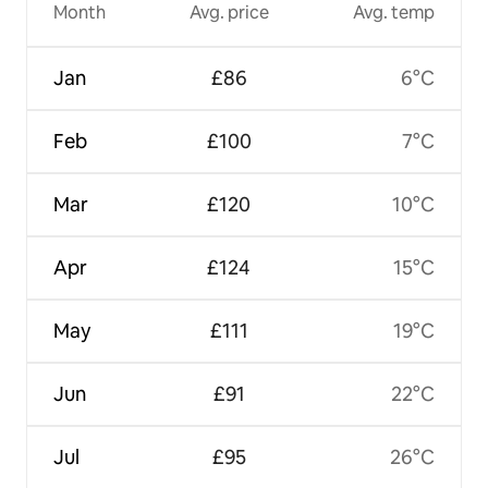
Month
Avg. price
Avg. temp
Jan
£86
6°C
Feb
£100
7°C
Mar
£120
10°C
Apr
£124
15°C
May
£111
19°C
Jun
£91
22°C
Jul
£95
26°C