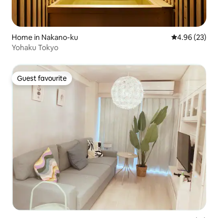
Home in Nakano-ku
4.96 out of 5 
4.96 (23)
Yohaku Tokyo
Guest favourite
Guest favourite