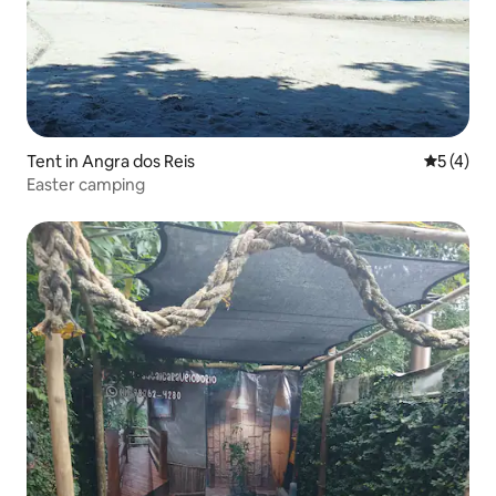
Tent in Angra dos Reis
5 out of 
5 (4)
Easter camping