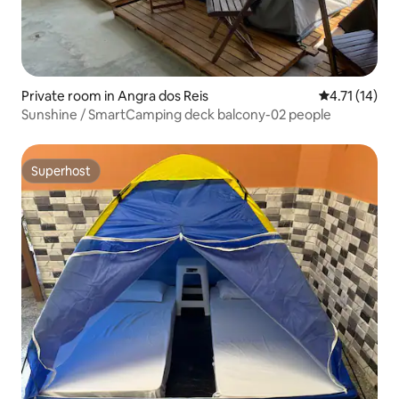
Private room in Angra dos Reis
4.71 out of 5
4.71 (14)
Sunshine / SmartCamping deck balcony-02 people
Superhost
Superhost