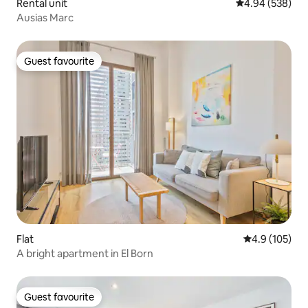
Rental unit
4.94 out of 5 a
4.94 (538)
Ausias Marc
Guest favourite
Guest favourite
Flat
4.9 out of 5 
4.9 (105)
A bright apartment in El Born
Guest favourite
Guest favourite