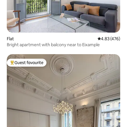
Flat
4.83 out of 5 a
4.83 (476)
Bright apartment with balcony near to Eixample
Guest favourite
Top guest favourite