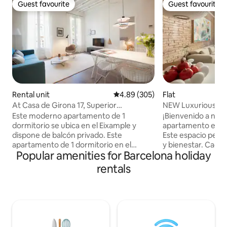
Guest favourite
Guest favourite
Guest favourite
Guest favourite
Rental unit
4.89 out of 5 average rating, 30
4.89 (305)
Flat
At Casa de Girona 17, Superior
NEW Luxurious apa
Apartment, 1 bedroom...
of “Eixample”
Este moderno apartamento de 1
¡Bienvenido a nue
dormitorio se ubica en el Eixample y
apartamento en el
dispone de balcón privado. Este
Este espacio pen
apartamento de 1 dormitorio en el
y bienestar. Cada 
Popular amenities for Barcelona holiday
Eixample de Barcelona combina un
cuidadosamente d
diseño moderno con detalles
ofrecerte un amb
rentals
acogedores, creando un espacio ideal
relajante. Ubicado
para relajarse y disfrutar de la ciudad.
"Exaimple", estará
Luminoso y decorado en tonos neutros
principales atracc
y toques azules, ofrece una sala de estar
restaurantes y tie
ideal para relajarse. La sala de estar es
que vengas por tra
amplia y luminosa, decorada en tonos
apartamento es el 