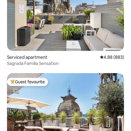
ofrecen el mismo confort y estilo,
asegurando una estancia agradable
independientemente de la opción
asignada.
Serviced apartment
4.88 out of 5 a
4.88 (883)
Sagrada Familia Sensation
Guest favourite
Top guest favourite