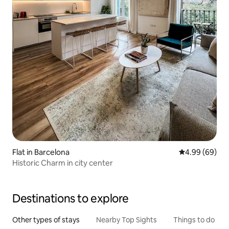
Flat in Barcelona
4.99 out of 5 
4.99 (69)
Historic Charm in city center
Destinations to explore
Other types of stays
Nearby Top Sights
Things to do