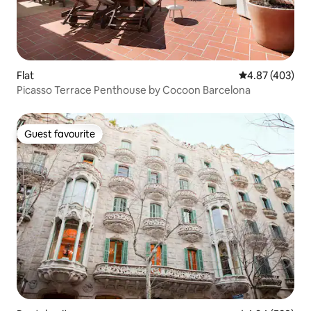
Flat
4.87 out of 5 a
4.87 (403)
Picasso Terrace Penthouse by Cocoon Barcelona
Guest favourite
Guest favourite