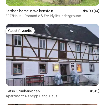
Earthen home in Wolkenstein
4.93 out of 5
4.93 (14)
ERZ*Haus – Romantic & Erz.idyllic underground
Guest favourite
Guest favourite
Flat in Grünhainichen
5 out of 
5 (5)
Apartment 4 Knepp Hänel Haus