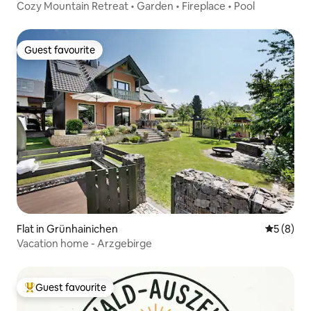
Cozy Mountain Retreat • Garden • Fireplace • Pool
Guest favourite
Guest favourite
Flat in Grünhainichen
5 out of 
5 (8)
Vacation home - Arzgebirge
Guest favourite
Top guest favourite