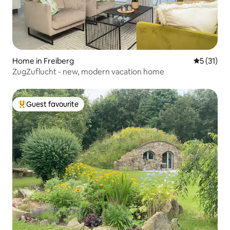
Home in Freiberg
5 out of 5
5 (31)
ZugZuflucht - new, modern vacation home
Guest favourite
Top guest favourite