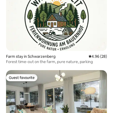
Farm stay in Schwarzenberg
4.96 out of 5 
4.96 (28)
Forest time-out on the farm, pure nature, parking
Guest favourite
Guest favourite