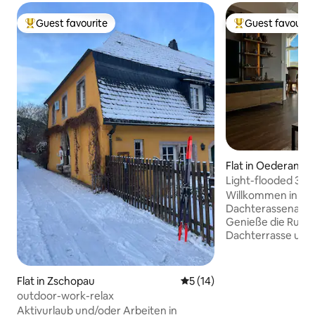
Guest favourite
Guest favourit
Top guest favourite
Top guest favouri
Flat in Oederan
Light-flooded 3-
apartment
Willkommen in uns
Dachterassenapar
Genieße die Ruhe 
Dachterrasse und 
bodentiefe Fenste
Wohnzimmer. Die
Küche ist voll aus
Flat in Zschopau
5 out of 5 average rating, 1
5 (14)
Hauptschlafzimmer
outdoor-work-relax
Komfort, während
Aktivurlaub und/oder Arbeiten in