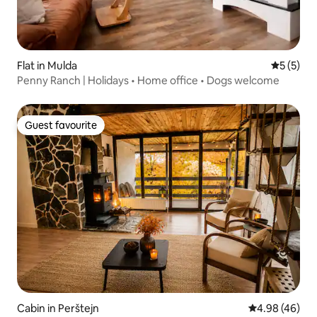
Flat in Mulda
5 out of 
5 (5)
Penny Ranch | Holidays • Home office • Dogs welcome
Guest favourite
Guest favourite
Cabin in Perštejn
4.98 out of 5 
4.98 (46)