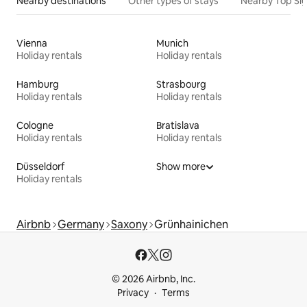
Nearby destinations
Other types of stays
Nearby Top Si
Vienna
Munich
Holiday rentals
Holiday rentals
Hamburg
Strasbourg
Holiday rentals
Holiday rentals
Cologne
Bratislava
Holiday rentals
Holiday rentals
Düsseldorf
Show more
Holiday rentals
Airbnb
Germany
Saxony
Grünhainichen
© 2026 Airbnb, Inc.
Privacy
Terms