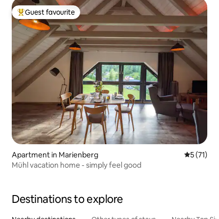
Guest favourite
Top guest favourite
Apartment in Marienberg
5 out of 5
5 (71)
Mühl vacation home - simply feel good
Destinations to explore