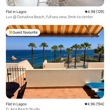
Flat in Lagos
4.98 out of 5 a
4.98 (129)
Lux @ DonaAna Beach, full sea view, 5min to center
Guest favourite
Top guest favourite
Flat in Lagos
4.96 out of 5 a
4.96 (194)
D. Ana Beach Studio