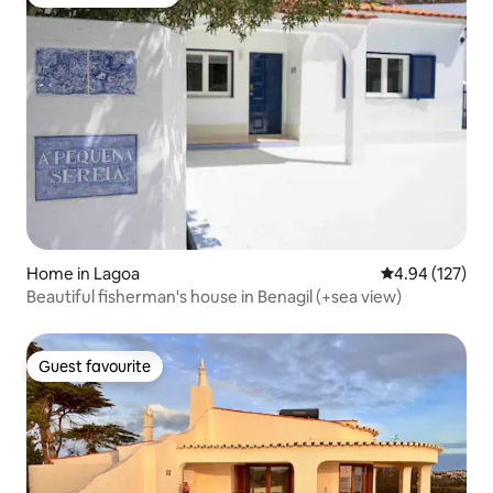
Top guest favourite
Home in Lagoa
4.94 out of 5 a
4.94 (127)
Beautiful fisherman's house in Benagil (+sea view)
Guest favourite
Guest favourite