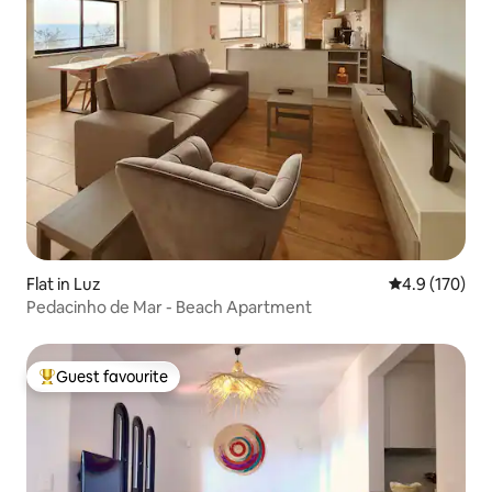
Flat in Luz
4.9 out of 5 
4.9 (170)
Pedacinho de Mar - Beach Apartment
Guest favourite
Top guest favourite