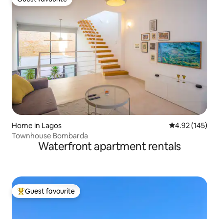
Guest favourite
Home in Lagos
4.92 out of 5 a
4.92 (145)
Townhouse Bombarda
Waterfront apartment rentals
Guest favourite
Top guest favourite