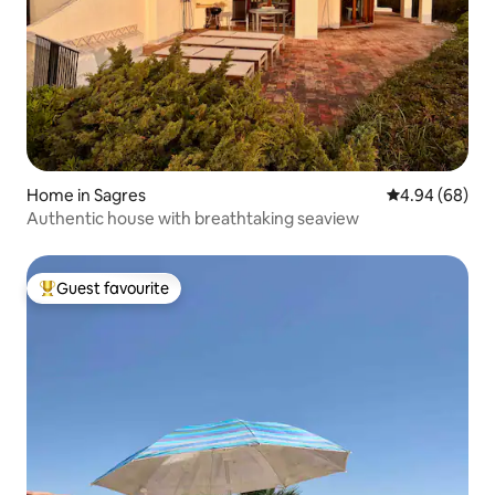
Home in Sagres
4.94 out of 5 
4.94 (68)
Authentic house with breathtaking seaview
Guest favourite
Top guest favourite