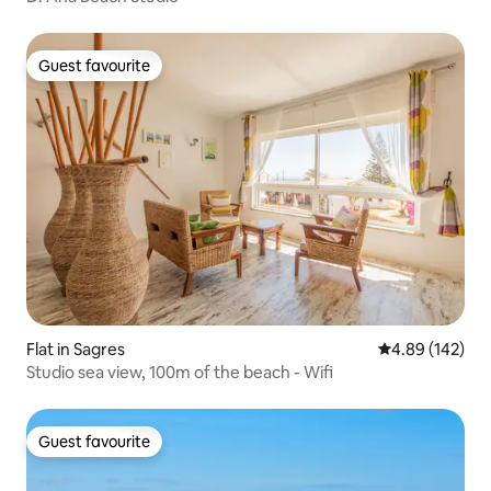
Guest favourite
Guest favourite
Flat in Sagres
4.89 out of 5 a
4.89 (142)
Studio sea view, 100m of the beach - Wifi
Guest favourite
Guest favourite