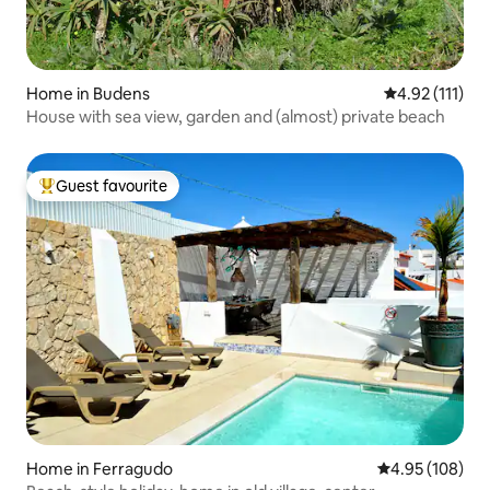
Home in Budens
4.92 out of 5 
4.92 (111)
House with sea view, garden and (almost) private beach
Guest favourite
Top guest favourite
Home in Ferragudo
4.95 out of 5 a
4.95 (108)