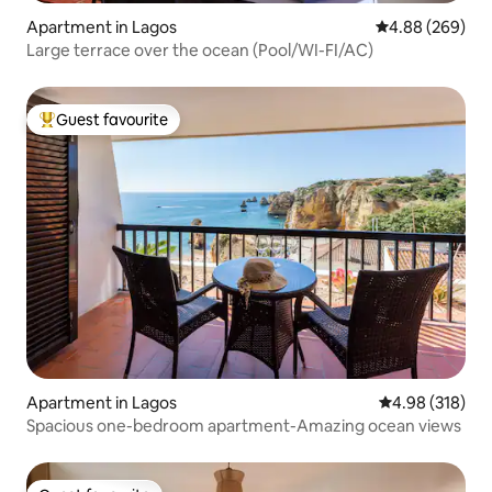
Apartment in Lagos
4.88 out of 5 a
4.88 (269)
Large terrace over the ocean (Pool/WI-FI/AC)
Guest favourite
Top guest favourite
Apartment in Lagos
4.98 out of 5 a
4.98 (318)
Spacious one-bedroom apartment-Amazing ocean views