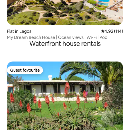
Flat in Lagos
4.92 out of 5 
4.92 (114)
My Dream Beach House | Ocean views | Wi-Fi | Pool
Waterfront house rentals
Guest favourite
Guest favourite