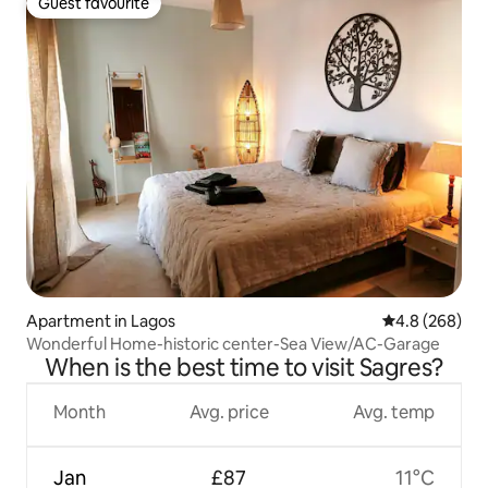
Guest favourite
Guest favourite
Apartment in Lagos
4.8 out of 5 a
4.8 (268)
Wonderful Home-historic center-Sea View/AC-Garage
When is the best time to visit Sagres?
Month
Avg. price
Avg. temp
Jan
£87
11°C