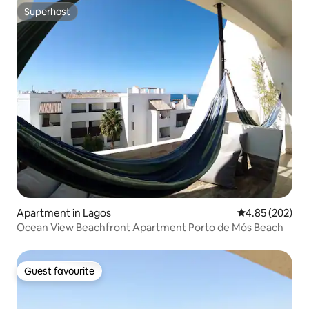
Superhost
Superhost
Apartment in Lagos
4.85 out of 5 a
4.85 (202)
Ocean View Beachfront Apartment Porto de Mós Beach
Guest favourite
Guest favourite