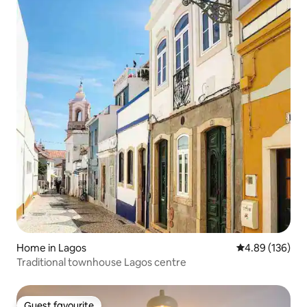
Home in Lagos
4.89 out of 5 a
4.89 (136)
Traditional townhouse Lagos centre
Guest favourite