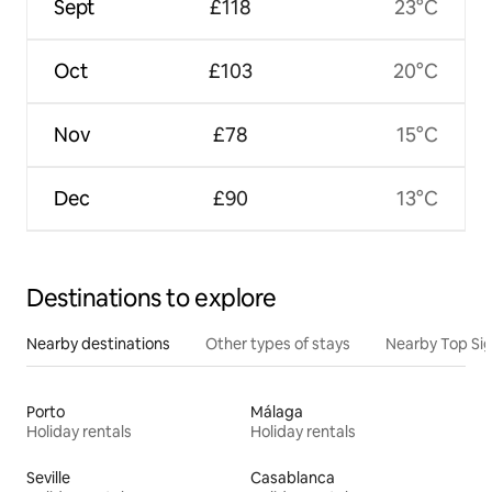
Sept
£118
23°C
Oct
£103
20°C
Nov
£78
15°C
Dec
£90
13°C
Destinations to explore
Nearby destinations
Other types of stays
Nearby Top Si
Porto
Málaga
Holiday rentals
Holiday rentals
Seville
Casablanca