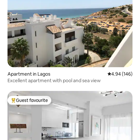
Apartment in Lagos
4.94 out of 5 a
4.94 (146)
Excellent apartment with pool and sea view
Guest favourite
Top guest favourite