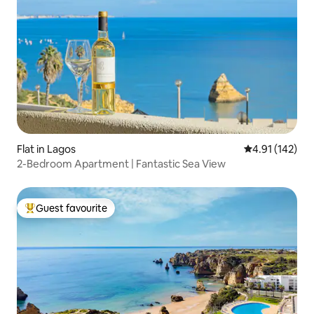
Flat in Lagos
4.91 out of 5 
4.91 (142)
2-Bedroom Apartment | Fantastic Sea View
Guest favourite
Top guest favourite