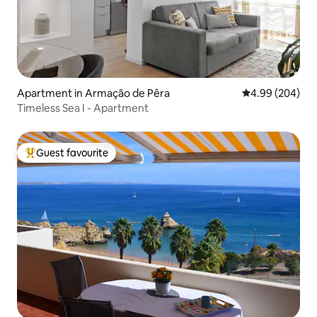
Apartment in Armação de Pêra
4.99 out of 5 a
4.99 (204)
Timeless Sea I - Apartment
Guest favourite
Top guest favourite