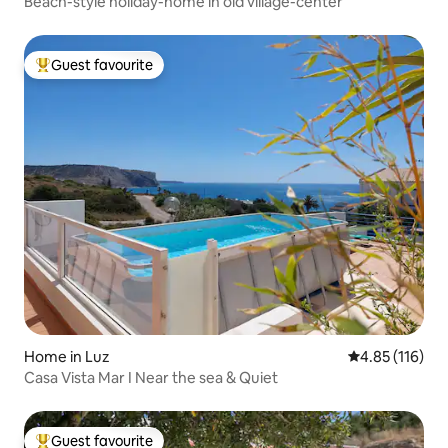
Beach-style holiday-home in old village-center
Guest favourite
Top guest favourite
Home in Luz
4.85 out of 5 
4.85 (116)
Casa Vista Mar I Near the sea & Quiet
Guest favourite