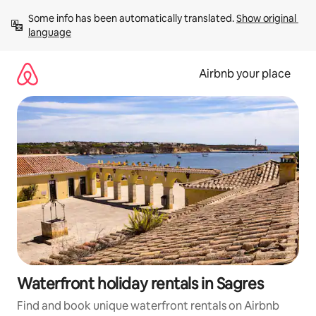
Skip
Some info has been automatically translated. 
Show original 
to
language
content
Airbnb your place
Waterfront holiday rentals in Sagres
Find and book unique waterfront rentals on Airbnb