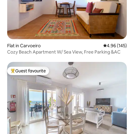
Flat in Carvoeiro
4.96 out of 5 a
4.96 (145)
Cozy Beach Apartment W/ Sea View, Free Parking &AC
Guest favourite
Top guest favourite