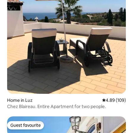
Home in Luz
4.89 out of 5 a
4.89 (109)
Chez Blaireau. Entire Apartment for two people.
Guest favourite
Guest favourite