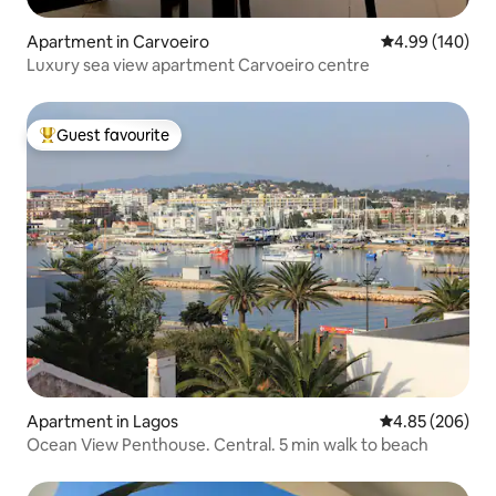
Apartment in Carvoeiro
4.99 out of 5 a
4.99 (140)
Luxury sea view apartment Carvoeiro centre
Guest favourite
Top guest favourite
Apartment in Lagos
4.85 out of 5 a
4.85 (206)
Ocean View Penthouse. Central. 5 min walk to beach