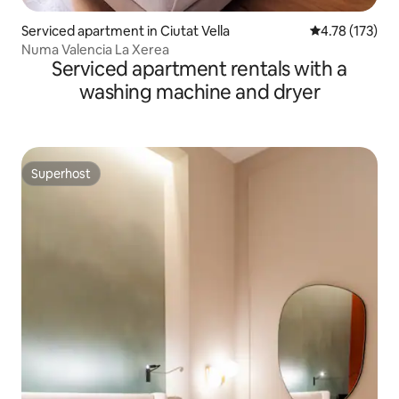
Serviced apartment in Ciutat Vella
4.78 out of 5 
4.78 (173)
Numa Valencia La Xerea
Serviced apartment rentals with a
washing machine and dryer
Superhost
Superhost