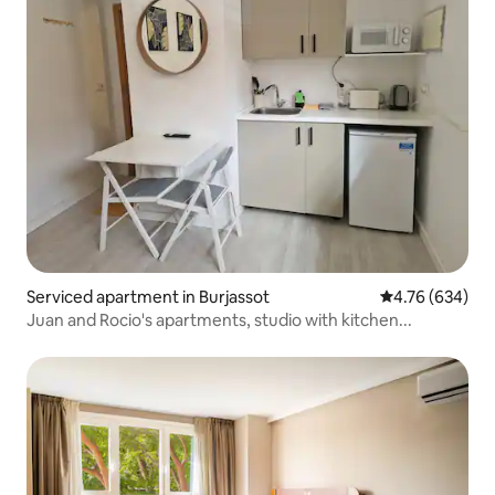
Serviced apartment in Burjassot
4.76 out of 5 a
4.76 (634)
Juan and Rocio's apartments, studio with kitchen...