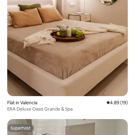
Flat in Valencia
4.89 out of 5 
4.89 (19)
ERA Deluxe Oasis Grande & Spa
Superhost
Superhost