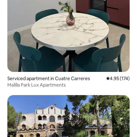
Serviced apartment in Cuatre Carreres
4.95 out of 5 a
4.95 (174)
Malilla Park Lux Apartments