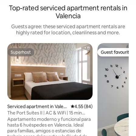
Top-rated serviced apartment rentals in
Valencia
Guests agree: these serviced apartment rentals are
highly rated for location, cleanliness and more.
Superhost
Guest favourite
Superhost
Guest favourite
Serviced apartment in Valen
4.55 out of 5 average rating, 8
4.55 (84)
cia
The Port Suites II | AC & WiFi | 15 min
Beach
Apartamento moderno y funcional para
hasta 6 huéspedes en Valencia. Ideal
para familias, amigos o estancias de