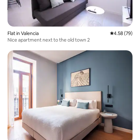
Flat in Valencia
4.58 out of 5 
4.58 (79)
Nice apartment next to the old town 2