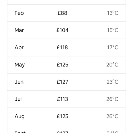
Feb
£88
13°C
Mar
£104
15°C
Apr
£118
17°C
May
£125
20°C
Jun
£127
23°C
Jul
£113
26°C
Aug
£125
26°C