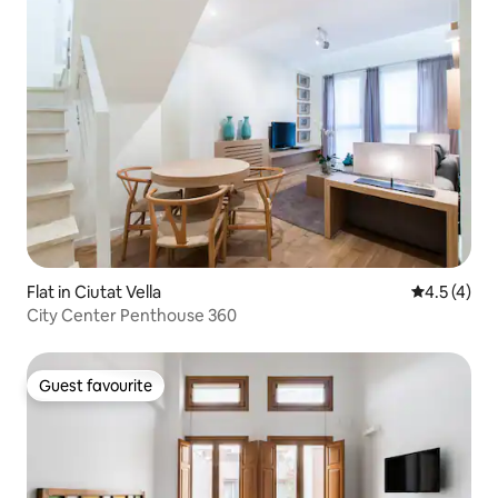
Flat in Ciutat Vella
4.5 out of 
4.5 (4)
City Center Penthouse 360
Guest favourite
Guest favourite