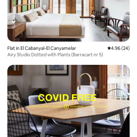
Flat in El Cabanyal-El Canyamelar
4.96 out of 5 
4.96 (24)
Airy Studio Dotted with Plants (Barracart nr 5)