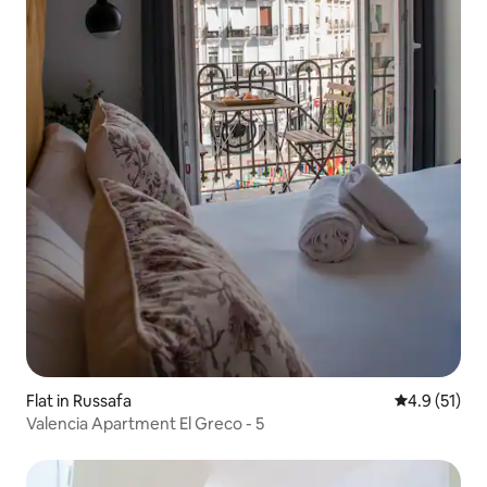
Flat in Russafa
4.9 out of 5
4.9 (51)
Valencia Apartment El Greco - 5