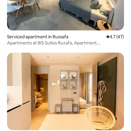
Serviced apartment in Russafa
4.7 out of 5
4.7 (47)
Apartments at BIS Suites Ruzafa, Apartment...