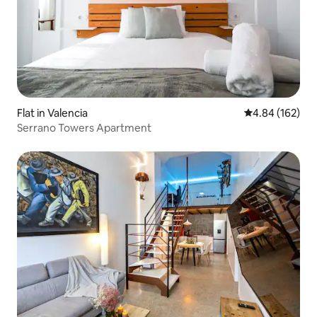
Flat in Valencia
4.84 out of 5 a
4.84 (162)
Serrano Towers Apartment