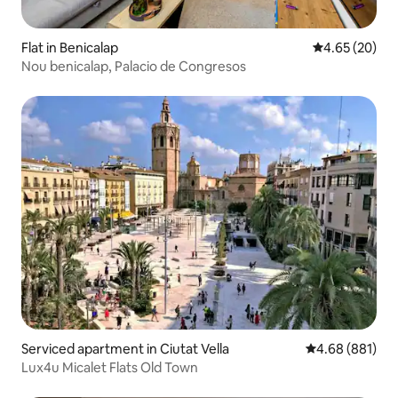
Flat in Benicalap
4.65 out of 5 
4.65 (20)
Nou benicalap, Palacio de Congresos
Serviced apartment in Ciutat Vella
4.68 out of 5 a
4.68 (881)
Lux4u Micalet Flats Old Town