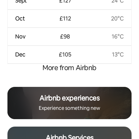
Sept
£127
24°C
Oct
£112
20°C
Nov
£98
16°C
Dec
£105
13°C
More from Airbnb
Airbnb experiences
Experience something new
Airbnb Services