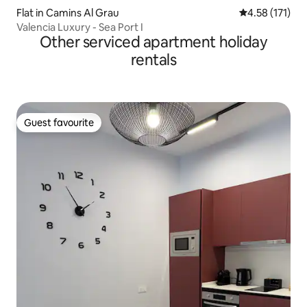
Flat in Camins Al Grau
4.58 out of 5 
4.58 (171)
Valencia Luxury - Sea Port I
Other serviced apartment holiday
rentals
Guest favourite
Guest favourite