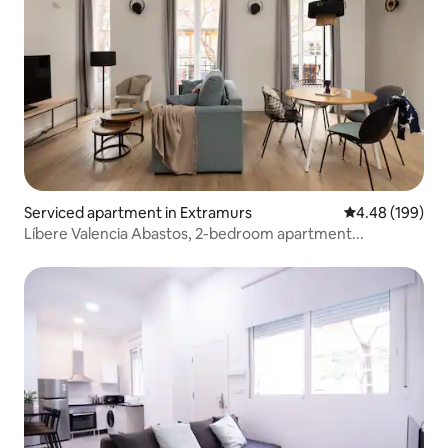
Serviced apartment in Extramurs
4.48 out of 5 a
4.48 (199)
Líbere Valencia Abastos, 2-bedroom apartment...