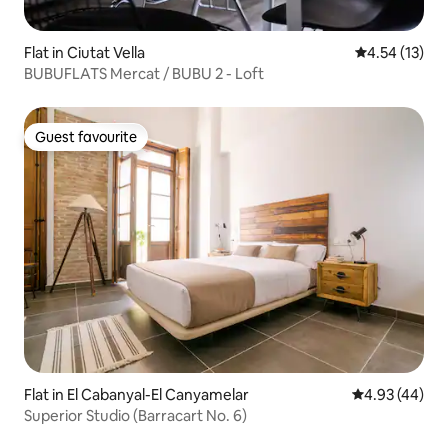
Flat in Ciutat Vella
4.54 out of 5
4.54 (13)
BUBUFLATS Mercat / BUBU 2 - Loft
Guest favourite
Guest favourite
Flat in El Cabanyal-El Canyamelar
4.93 out of 5 
4.93 (44)
Superior Studio (Barracart No. 6)