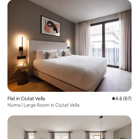
Flat in Ciutat Vella
4.6 out of 5 
4.6 (67)
Numa | Large Room in Ciutat Vella