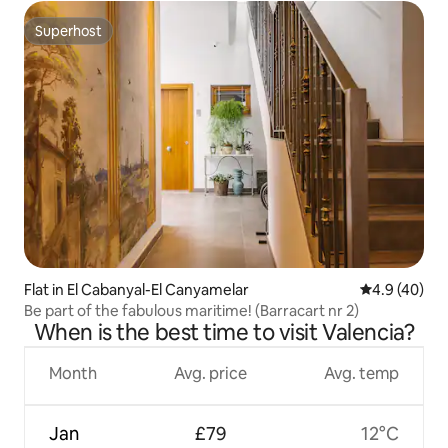
Superhost
Superhost
Flat in El Cabanyal-El Canyamelar
4.9 out of 5 
4.9 (40)
Be part of the fabulous maritime! (Barracart nr 2)
When is the best time to visit Valencia?
Month
Avg. price
Avg. temp
Jan
£79
12°C