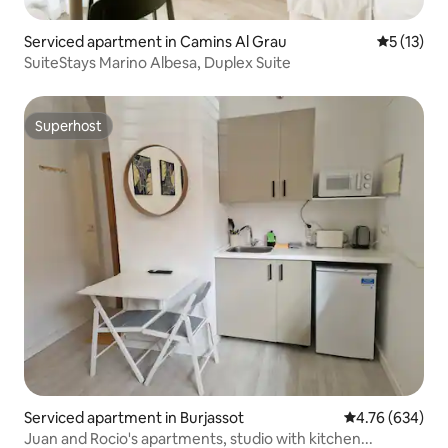
Serviced apartment in Camins Al Grau
5 out of 5
5 (13)
SuiteStays Marino Albesa, Duplex Suite
Superhost
Superhost
Serviced apartment in Burjassot
4.76 out of 5 a
4.76 (634)
Juan and Rocio's apartments, studio with kitchen...