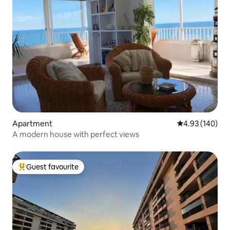
Apartment
4.93 out of 5 a
4.93 (140)
A modern house with perfect views
Guest favourite
Top guest favourite