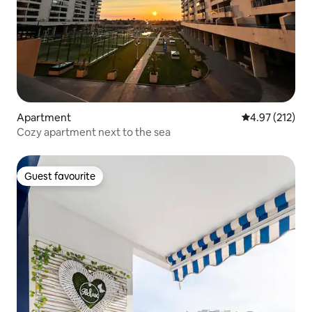
Apartment
4.97 out of 5 a
4.97 (212)
Cozy apartment next to the sea
Guest favourite
Guest favourite