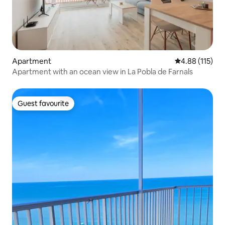
Apartment
4.88 out of 5 
4.88 (115)
Apartment with an ocean view in La Pobla de Farnals
Guest favourite
Guest favourite