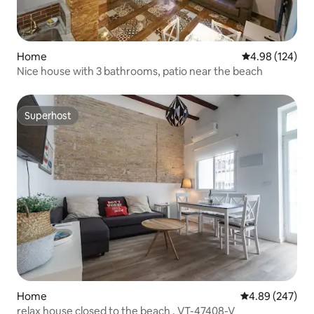
Home
4.98 out of 5 a
4.98 (124)
Nice house with 3 bathrooms, patio near the beach
Superhost
Superhost
Home
4.89 out of 5 a
4.89 (247)
relax house closed to the beach . VT-47408-V