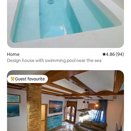
Home
4.86 out of 5 
4.86 (94)
Design house with swimming pool near the sea
Guest favourite
Top guest favourite