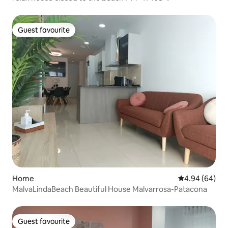
Guest favourite
Guest favourite
Home
4.94 out of 5 
4.94 (64)
MalvaLindaBeach Beautiful House Malvarrosa-Patacona
Guest favourite
Guest favourite