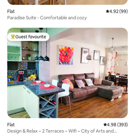
Flat
4.92 out of 5 
4.92 (99)
Paradise Suite - Comfortable and cozy
Guest favourite
Top guest favourite
Flat
4.98 out of 5 a
4.98 (393)
Design & Relax ~ 2 Terraces ~ Wifi ~ City of Arts and