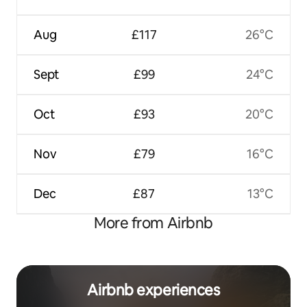
Aug
£117
26°C
Sept
£99
24°C
Oct
£93
20°C
Nov
£79
16°C
Dec
£87
13°C
More from Airbnb
Airbnb experiences