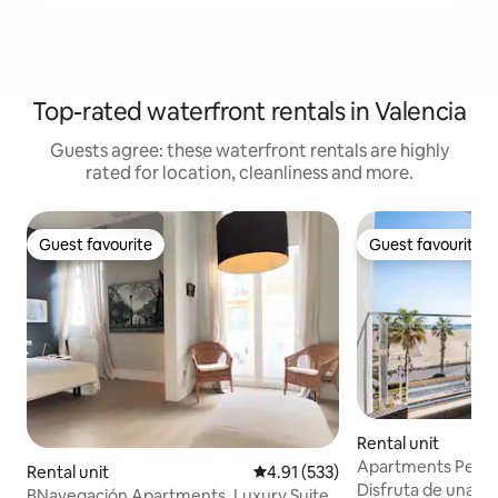
Top-rated waterfront rentals in Valencia
Guests agree: these waterfront rentals are highly
rated for location, cleanliness and more.
Guest favourite
Guest favourite
Guest favourite
Guest favourite
Rental unit
Apartments Perlam
Rental unit
4.91 out of 5 average rating, 53
4.91 (533)
Malvarrosa, Apart
Disfruta de una ex
BNavegación Apartments, Luxury Suite