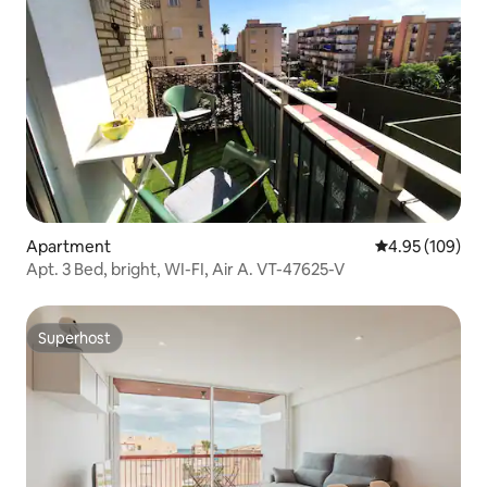
Apartment
4.95 out of 5 a
4.95 (109)
Apt. 3 Bed, bright, WI-FI, Air A. VT-47625-V
Superhost
Superhost