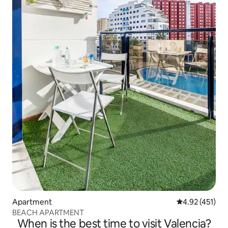
Apartment
4.92 out of 5 
4.92 (451)
BEACH APARTMENT
When is the best time to visit Valencia?