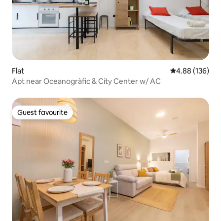
Flat
4.88 out of 5 a
4.88 (136)
Apt near Oceanogràfic & City Center w/ AC
Guest favourite
Guest favourite