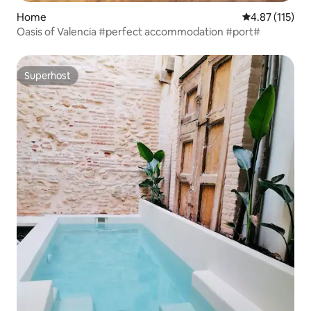
Home
4.87 out of 5 
4.87 (115)
Oasis of Valencia #perfect accommodation #port#
Superhost
Superhost