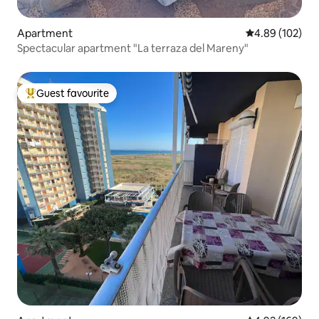
Apartment
4.89 out of 5 a
4.89 (102)
Spectacular apartment "La terraza del Mareny"
Guest favourite
Top guest favourite