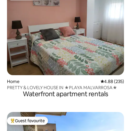
Home
4.88 out of 5 a
4.88 (235)
PRETTY & LOVELY HOUSE IN ★PLAYA MALVARROSA★
Waterfront apartment rentals
Guest favourite
Top guest favourite