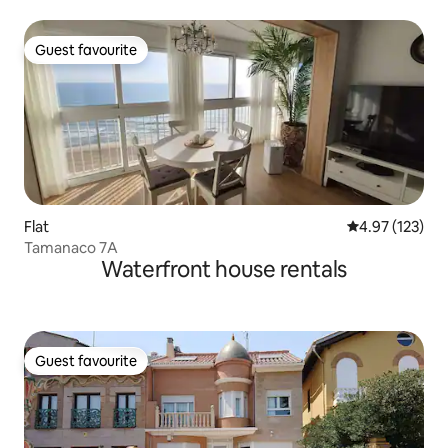
Sciences
Guest favourite
Guest favourite
Flat
4.97 out of 5 a
4.97 (123)
Tamanaco 7A
Waterfront house rentals
Guest favourite
Guest favourite