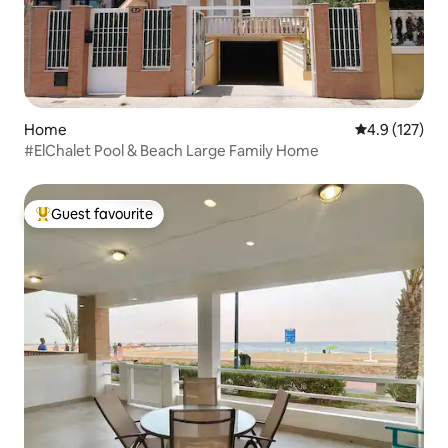
Home
4.9 out of 5 
4.9 (127)
#ElChalet Pool & Beach Large Family Home
Guest favourite
Top guest favourite