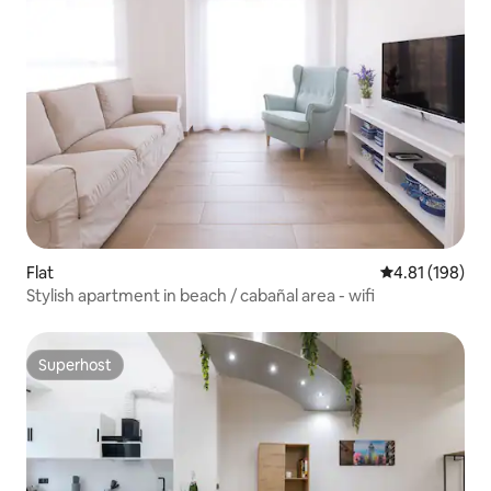
Flat
4.81 out of 5 a
4.81 (198)
Stylish apartment in beach / cabañal area - wifi
Superhost
Superhost