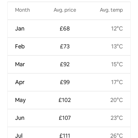
Month
Avg. price
Avg. temp
Jan
£68
12°C
Feb
£73
13°C
Mar
£92
15°C
Apr
£99
17°C
May
£102
20°C
Jun
£107
23°C
Jul
£111
26°C