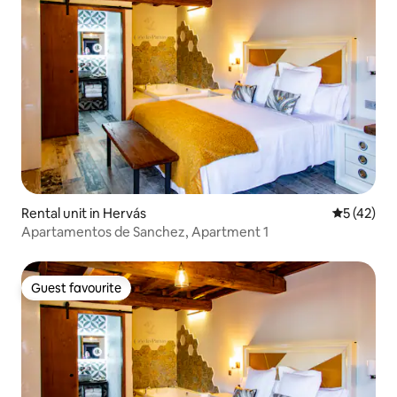
Rental unit in Hervás
5 out of 5
5 (42)
Apartamentos de Sanchez, Apartment 1
Guest favourite
Guest favourite