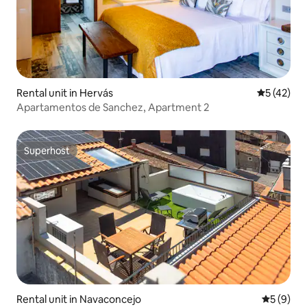
Rental unit in Hervás
5 out of 5
5 (42)
Apartamentos de Sanchez, Apartment 2
Superhost
Superhost
Rental unit in Navaconcejo
5 out of 
5 (9)