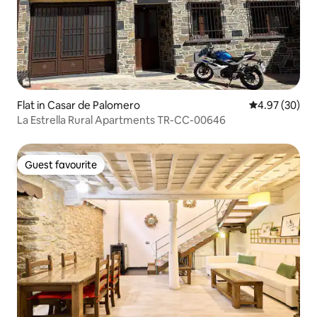
Flat in Casar de Palomero
4.97 out of 5 
4.97 (30)
La Estrella Rural Apartments TR-CC-00646
Guest favourite
Guest favourite