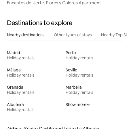
Encantos del Jerte, Flores y Colores Apartment
Destinations to explore
Nearby destinations
Other types of stays
Nearby Top Si
Madrid
Porto
Holiday rentals
Holiday rentals
Málaga
Seville
Holiday rentals
Holiday rentals
Granada
Marbella
Holiday rentals
Holiday rentals
Albufeira
Show more
Holiday rentals
Airbnb
Spain
Castile and León
La Alberca