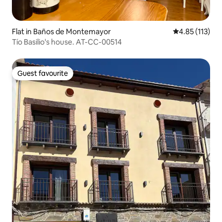
Flat in Baños de Montemayor
4.85 out of 5 
4.85 (113)
Tío Basilio's house. AT-CC-00514
Guest favourite
Guest favourite