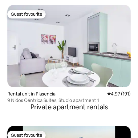
Guest favourite
Guest favourite
Rental unit in Plasencia
4.97 out of 5 
4.97 (191)
9 Nidos Céntrica Suites, Studio apartment 1
Private apartment rentals
Guest favourite
Guest favourite