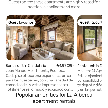
Guests agree: these apartments are highly rated for
location, cleanliness and more.
Guest favourite
Guest favourite
Guest favourite
Guest favourite
Rental unit in Candelario
4.97 out of 5 average rating, 2
4.97 (29)
Rental unit in To
Juan Manuel Apartments, Puente
Maestro24 Apartm
Apartment...
Apartment and...
Cada piso ofrece una experiencia única
Este alojamiento ú
para los huéspedes, con una variedad de
personalidad propi
comodidades y vistas impresionantes.
te dejará indiferen
Totalmente reformado y equipado con
y en la que notar
Popular amenities for La Alberca
todo lo necesario para una excelente
elegante. El alojamiento consta de 2
estancia que invitan a la relajación y al
apartamentos ind
apartment rentals
disfrute de la naturaleza. En este
moderno, con sal
apartamento, además de la cocina, los
totalmente equip