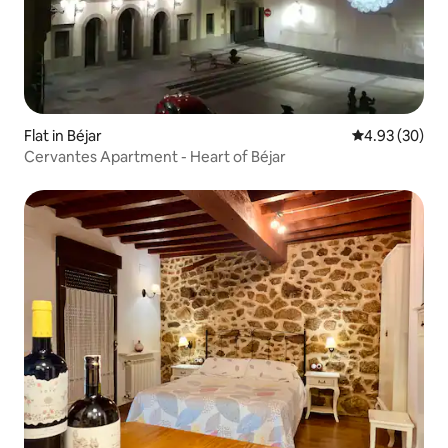
Flat in Béjar
4.93 out of 5 
4.93 (30)
Cervantes Apartment - Heart of Béjar