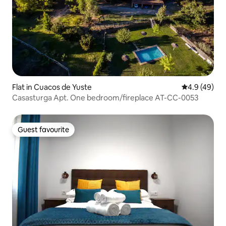
Flat in Cuacos de Yuste
4.9 out of 5 
4.9 (49)
Casasturga Apt. One bedroom/fireplace AT-CC-0053
Guest favourite
Guest favourite