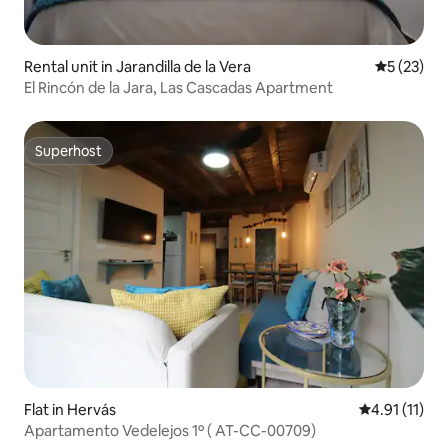
Rental unit in Jarandilla de la Vera
5 out of 5
5 (23)
El Rincón de la Jara, Las Cascadas Apartment
Superhost
Superhost
Flat in Hervás
4.91 out of 5
4.91 (11)
Apartamento Vedelejos 1º ( AT-CC-00709)