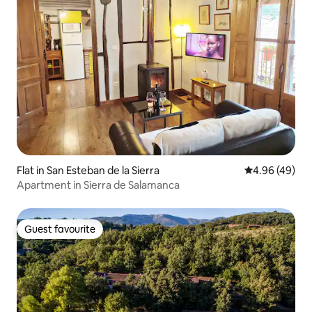
Flat in San Esteban de la Sierra
4.96 out of 5 
4.96 (49)
Apartment in Sierra de Salamanca
Guest favourite
Guest favourite