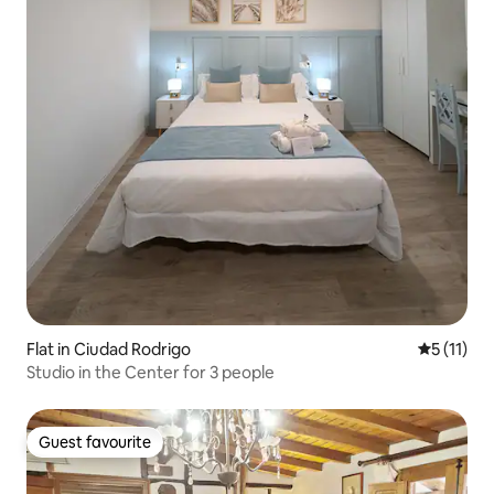
Flat in Ciudad Rodrigo
5 out of 5
5 (11)
Studio in the Center for 3 people
Guest favourite
Guest favourite