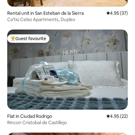
Rental unit in San Esteban de la Sierra
4.95 out of 5 
4.95 (37)
Ca'tio Celso Apartments, Duplex
Guest favourite
Top guest favourite
Flat in Ciudad Rodrigo
4.95 out of 5 
4.95 (22)
Rincon Cristobal de Castillejo