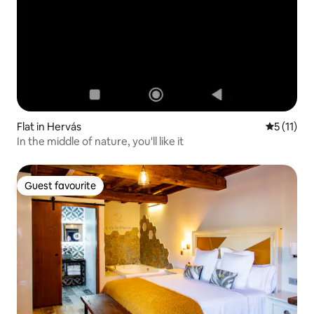
Flat in Hervás
5 out of 5
5 (11)
In the middle of nature, you'll like it
Guest favourite
Guest favourite