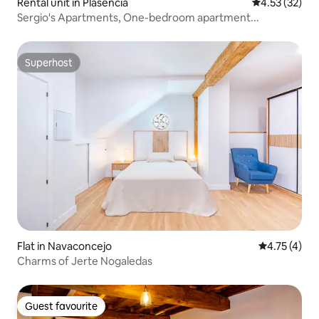
Rental unit in Plasencia
4.53 out of 5
4.53 (32)
Sergio's Apartments, One-bedroom apartment...
Superhost
Superhost
Flat in Navaconcejo
4.75 out of 
4.75 (4)
Charms of Jerte Nogaledas
Guest favourite
Guest favourite