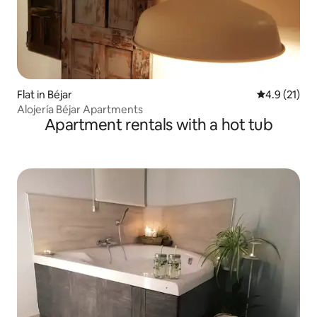
Flat in Béjar
4.9 out of 5
4.9 (21)
Alojería Béjar Apartments
Apartment rentals with a hot tub