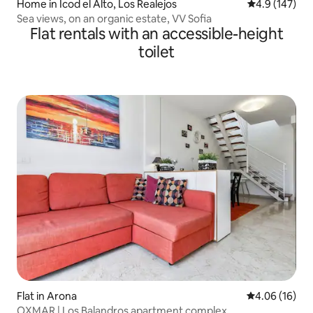
Home in Icod el Alto, Los Realejos
4.9 out of 5 
4.9 (147)
Sea views, on an organic estate, VV Sofia
Flat rentals with an accessible-height
toilet
Flat in Arona
4.06 out of 5 
4.06 (16)
OXMAR | Los Balandros apartment complex