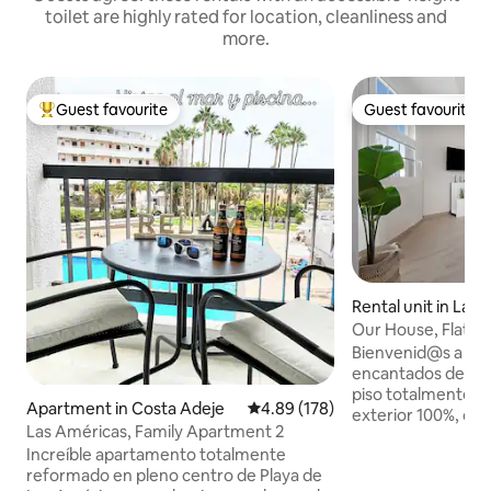
toilet are highly rated for location, cleanliness and
more.
Guest favourite
Guest favourite
Top guest favourite
Guest favourite
Rental unit in La 
Our House, Flat, 
Orotava
Bienvenid@s a Nu
encantados de rec
piso totalmente reforma
Apartment in Costa Adeje
4.89 out of 5 average rating, 17
4.89 (178)
exterior 100%, con
Las Américas, Family Apartment 2
amplios, y zona sa
Increíble apartamento totalmente
dos personas. Zon
reformado en pleno centro de Playa de
completamente eq