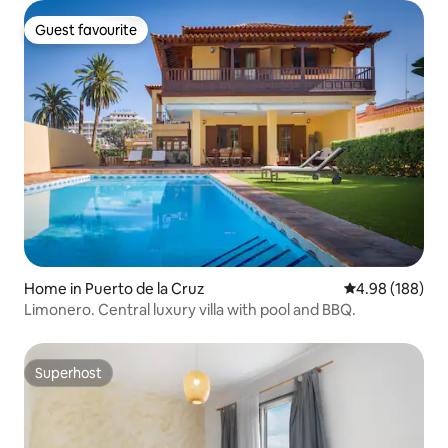
Guest favourite
Guest favourite
Home in Puerto de la Cruz
4.98 out of 5 a
4.98 (188)
Limonero. Central luxury villa with pool and BBQ.
Superhost
Superhost