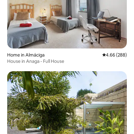
Home in Almáciga
4.66 out of 5 a
4.66 (288)
House in Anaga - Full House