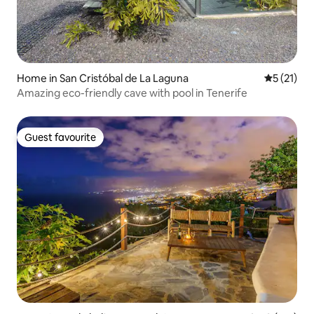
Home in San Cristóbal de La Laguna
5 out of 5
5 (21)
Amazing eco-friendly cave with pool in Tenerife
Guest favourite
Guest favourite