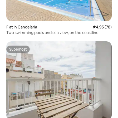
Flat in Candelaria
4.95 out of 5 
4.95 (78)
Two swimming pools and sea view, on the coastline
Superhost
Superhost