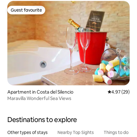
Guest favourite
Guest favourite
Apartment in Costa del Silencio
4.97 out of 5 
4.97 (29)
Maravilla Wonderful Sea Views
Destinations to explore
Other types of stays
Nearby Top Sights
Things to do