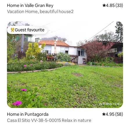
Home in Valle Gran Rey
4.85 out of 5 
4.85 (33)
Vacation Home, beautiful house2
Guest favourite
Top guest favourite
Home in Puntagorda
4.95 out of 5 
4.95 (58)
Casa El Sitio VV-38-5-00015 Relax in nature