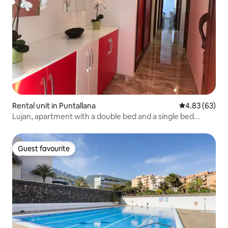
Rental unit in Puntallana
4.83 out of 5 
4.83 (63)
Lujan, apartment with a double bed and a single bed...
Guest favourite
Guest favourite