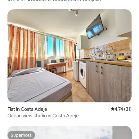
Flat in Costa Adeje
4.74 out of 5
4.74 (31)
Ocean view studio in Costa Adeje
Superhost
Superhost