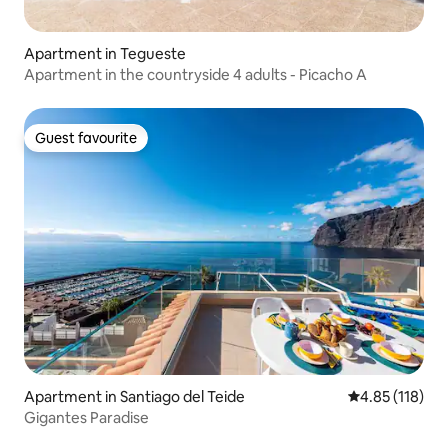
Apartment in Tegueste
Apartment in the countryside 4 adults - Picacho A
Guest favourite
Guest favourite
Apartment in Santiago del Teide
4.85 out of 5 
4.85 (118)
Gigantes Paradise