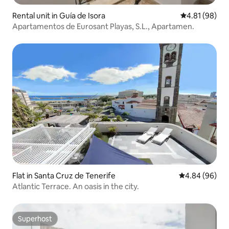
Rental unit in Guía de Isora
4.81 out of 5 
4.81 (98)
Apartamentos de Eurosant Playas, S.L., Apartamen.
Flat in Santa Cruz de Tenerife
4.84 out of 5 
4.84 (96)
Atlantic Terrace. An oasis in the city.
Superhost
Superhost