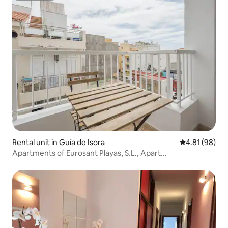
Rental unit in Guía de Isora
4.81 out of 5 
4.81 (98)
Apartments of Eurosant Playas, S.L., Apart...