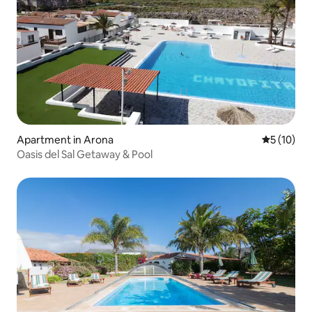
Apartment in Arona
5 out of 5
5 (10)
Oasis del Sal Getaway & Pool