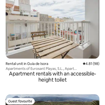
Rental unit in Guía de Isora
4.81 out of 5 
4.81 (98)
Apartments of Eurosant Playas, S.L., Apart...
Apartment rentals with an accessible-
height toilet
Guest favourite
Guest favourite