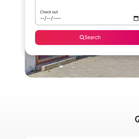
Check out
Search
Q