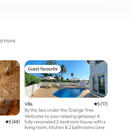
nd more.
Guest su
Guest favourite
Guest
Guest favourite
Top gue
Horizonte
sea view
Welcome 
with asto
the spect
Located i
two styli
Villa
5 out of 5 average 
5 (17)
entrance
By the Sea Under the Orange Tree
beautifu
Welcome to your relaxing getaway! A
shaded t
fully renovated 2-bedroom house with a
5 out of 5 average rating, 49 reviews
5 (49)
furniture
living room, kitchen & 2 bathrooms (one
breakfast