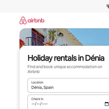
Skip
to
content
Holiday rentals in Dénia
Find and book unique accommodation on
Airbnb
Location
When results are available, navigate with the up 
Check in