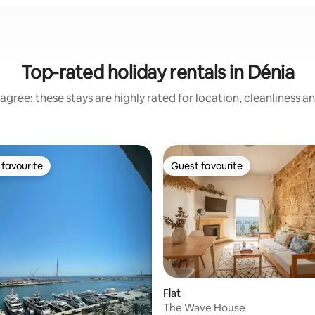
Top-rated holiday rentals in Dénia
agree: these stays are highly rated for location, cleanliness a
favourite
Guest favourite
t favourite
Guest favourite
Flat
The Wave House
rating, 21 reviews