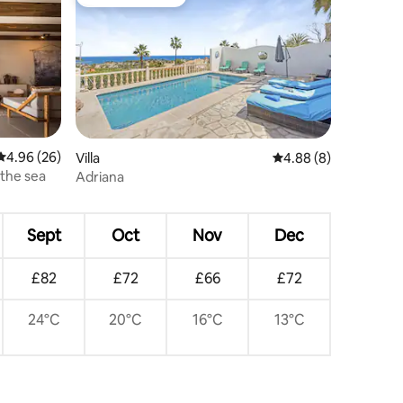
Guest favourite
4.96 out of 5 average rating, 26 reviews
4.96 (26)
Villa
4.88 out of 5 average
4.88 (8)
 the sea
Adriana
Sept
Oct
Nov
Dec
£82
£72
£66
£72
24°C
20°C
16°C
13°C