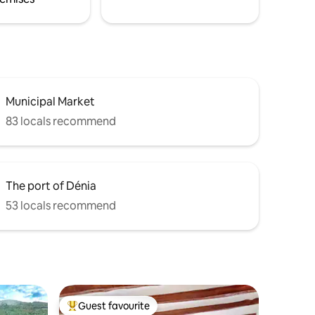
Municipal Market
83 locals recommend
The port of Dénia
53 locals recommend
Guest favourite
Top guest favourite