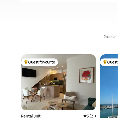
Guests 
Guest favourite
Guest 
Top guest favourite
Top gues
Rental unit
5 out of 5 average 
5 (21)