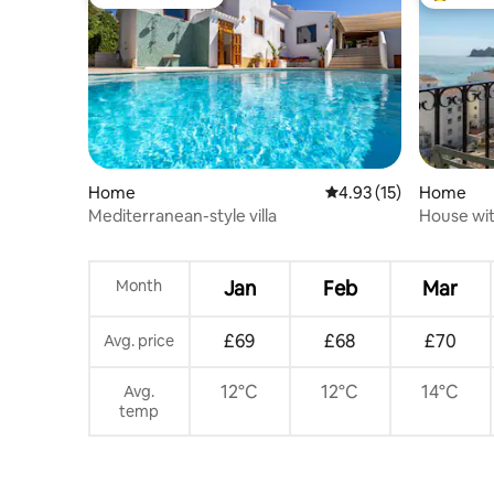
Guest favourite
Top gues
Home
4.93 out of 5 average 
4.93 (15)
Home
Mediterranean-style villa
House wit
Month
Jan
Feb
Mar
£69
£68
£70
Avg. price
12°C
12°C
14°C
Avg.
temp