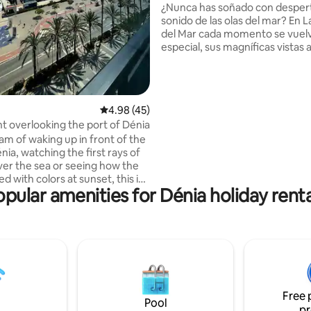
¿Nunca has soñado con despert
sonido de las olas del mar? En L
del Mar cada momento se vuel
especial, sus magníficas vistas 
harán de tu escapada una expe
inolvidable. Se encuentra en u
ubicación inmejorable, en prime
del paseo del Puerto de Jávea, 
4.98 out of 5 average rating, 45 reviews
4.98 (45)
rodeado/a de un ambiente inme
 overlooking the port of Dénia
con una excelente oferta de oci
am of waking up in front of the
calle; y con la playa de La Grava 
nia, watching the first rays of
Muntanyar a medio minuto a pi
ver the sea or seeing how the
aparcamiento gratuito a 100 me
ged with colors at sunset, this is
apartam
opular amenities for Dénia holiday renta
 open the doors of
ment, on the emblematic
 esplanade, in the heart of
m the living room you will enjoy
 views of the harbor and the
ver the Mediterranean. From
oms, the Castle of Dénia and
ing Montgó will accompany
Free 
sk. What are you waiting for?
Pool
pr