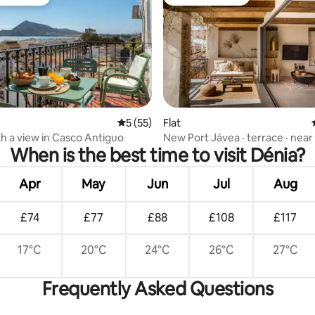
t favourite
Guest favourite
rating, 15 reviews
5 out of 5 average rating, 55 reviews
5 (55)
Flat
h a view in Casco Antiguo
New Port Jávea · terrace · near
When is the best time to visit Dénia?
Apr
May
Jun
Jul
Aug
£74
£77
£88
£108
£117
17°C
20°C
24°C
26°C
27°C
Frequently Asked Questions