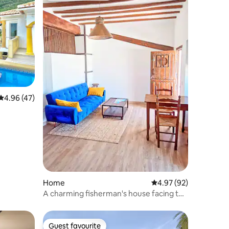
4.96 out of 5 average rating, 47 reviews
4.96 (47)
Home
4.97 out of 5 average 
4.97 (92)
A charming fisherman's house facing the
port
Guest favourite