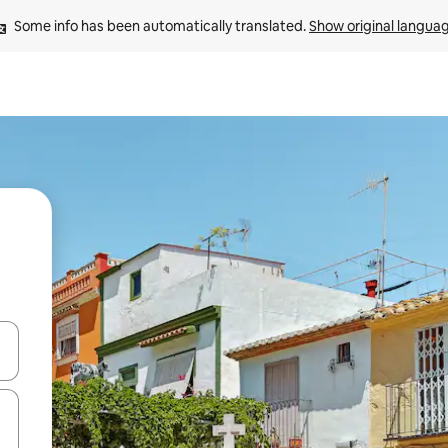
Some info has been automatically translated. 
Show original langua
and down arrow keys or explore by touch or swipe gestures.