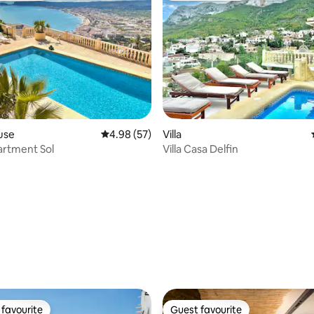
rating, 13 reviews
use
4.98 out of 5 average rating, 57 reviews
4.98 (57)
Villa
artment Sol
Villa Casa Delfin
favourite
Guest favourite