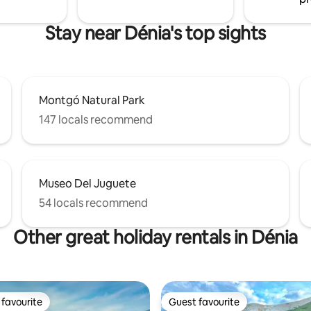
Stay near Dénia's top sights
Montgó Natural Park
147 locals recommend
Museo Del Juguete
54 locals recommend
Other great holiday rentals in Dénia
favourite
Guest favourite
t favourite
Guest favourite