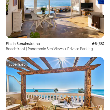
Flat in Benalmádena
5 out of 5
5 (38)
Beachfront | Panoramic Sea Views + Private Parking
Superhost
Superhost