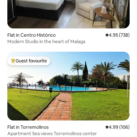
Flat in Centro Histórico
4.95 out of 5 a
4.95 (738)
Modern Studio in the heart of Malaga
Guest favourite
Top guest favourite
Flat in Torremolinos
4.99 out of 5 a
4.99 (106)
Apartment Sea views Torremolinos center