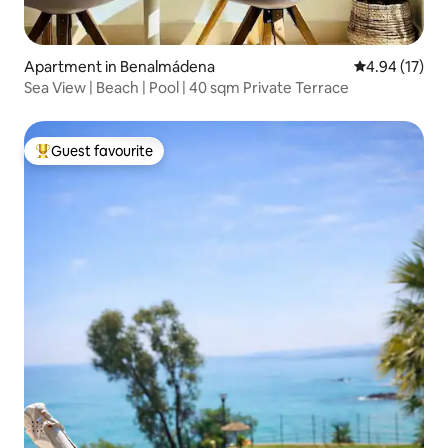
Apartment in Benalmádena
4.94 out of 5
4.94 (17)
Sea View | Beach | Pool | 40 sqm Private Terrace
Guest favourite
Top guest favourite