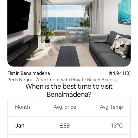
Flat in Benalmádena
4.94 out of 5 
4.94 (18)
Perla Negra - Apartment with Private Beach Access
When is the best time to visit
Benalmádena?
Month
Avg. price
Avg. temp
Jan
£59
13°C