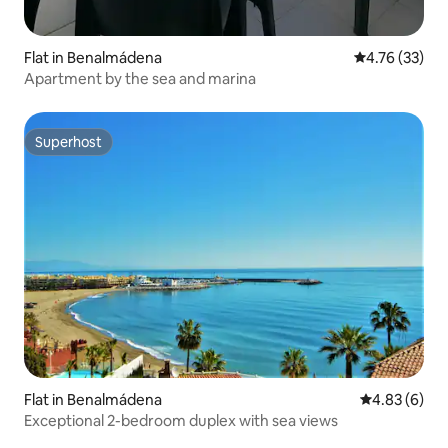
Flat in Benalmádena
4.76 out of 5
4.76 (33)
Apartment by the sea and marina
Superhost
Superhost
Flat in Benalmádena
4.83 out of 5
4.83 (6)
Exceptional 2-bedroom duplex with sea views