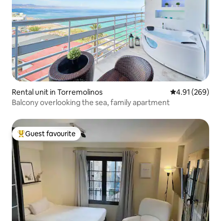
Rental unit in Torremolinos
4.91 out of 5 a
4.91 (269)
Balcony overlooking the sea, family apartment
Guest favourite
Top guest favourite