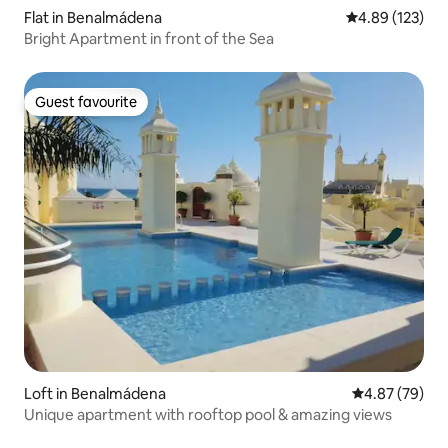
Flat in Benalmádena
4.89 out of 5 a
4.89 (123)
Bright Apartment in front of the Sea
Guest favourite
Guest favourite
Loft in Benalmádena
4.87 out of 5 
4.87 (79)
Unique apartment with rooftop pool & amazing views