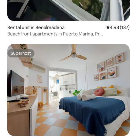
Rental unit in Benalmádena
4.93 out of 5 a
4.93 (137)
Beachfront apartments in Puerto Marina, Pr...
Superhost
Superhost