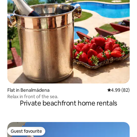
Flat in Benalmádena
4.99 out of 5 
4.99 (82)
Relax in front of the sea.
Private beachfront home rentals
Guest favourite
Guest favourite