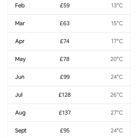
Feb
£59
13°C
Mar
£63
15°C
Apr
£74
17°C
May
£78
20°C
Jun
£99
24°C
Jul
£128
26°C
Aug
£137
27°C
Sept
£95
24°C