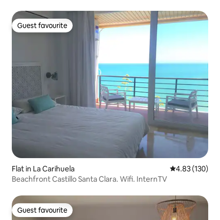
Guest favourite
Guest favourite
Flat in La Carihuela
4.83 out of 5 a
4.83 (130)
Beachfront Castillo Santa Clara. Wifi. InternTV
Guest favourite
Guest favourite