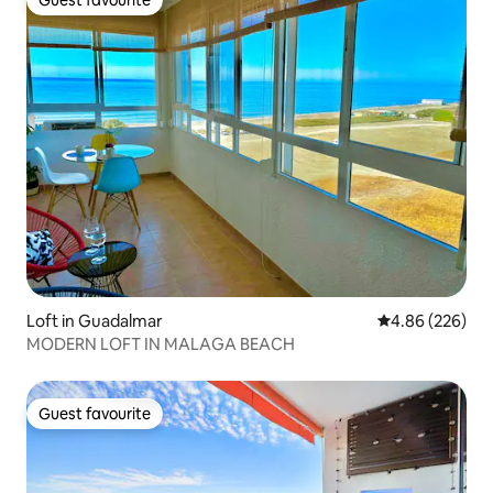
Guest favourite
Guest favourite
Loft in Guadalmar
4.86 out of 5 a
4.86 (226)
MODERN LOFT IN MALAGA BEACH
Guest favourite
Guest favourite