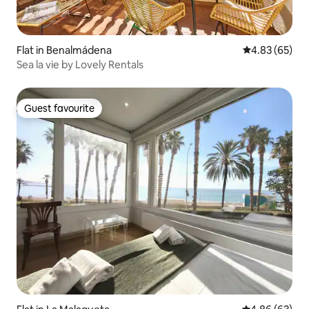
Flat in Benalmádena
4.83 out of 5 
4.83 (65)
Sea la vie by Lovely Rentals
Guest favourite
Guest favourite