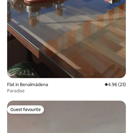
Flat in Benalmádena
4.96 out of 5 
4.96 (23)
Paradise
Guest favourite
Guest favourite