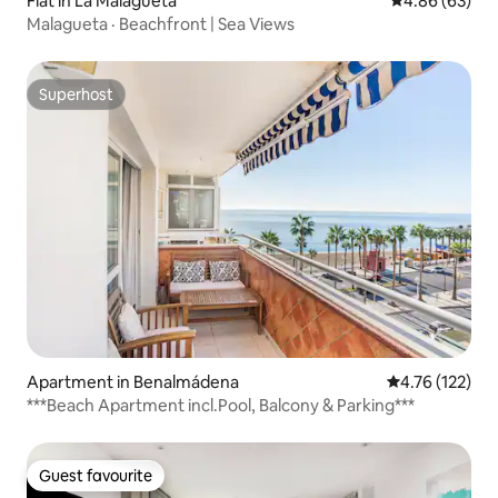
Flat in La Malagueta
4.86 out of 5 
4.86 (63)
Malagueta · Beachfront | Sea Views
Superhost
Superhost
Apartment in Benalmádena
4.76 out of 5 
4.76 (122)
***Beach Apartment incl.Pool, Balcony & Parking***
Guest favourite
Guest favourite