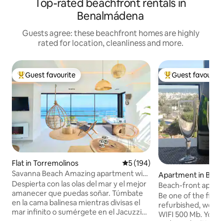
Top-rated beachfront rentals in
Benalmádena
Guests agree: these beachfront homes are highly
rated for location, cleanliness and more.
Guest favourite
Guest favourit
Top guest favourite
Top guest favouri
Flat in Torremolinos
5 out of 5 average rating, 19
5 (194)
Savanna Beach Amazing apartment with
Apartment in Be
jacuzzi
Despierta con las olas del mar y el mejor
Beach-front apart
amanecer que puedas soñar. Túmbate
Sol WiFi.
Be one of the first
en la cama balinesa mientras divisas el
refurbished, well
mar infinito o sumérgete en el Jacuzzi
WIFI 500 Mb. You'll feel right at home