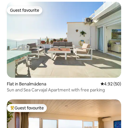
Guest favourite
Guest favourite
Flat in Benalmádena
4.92 out of 5 
4.92 (50)
Sun and Sea Carvajal Apartment with free parking
Guest favourite
Top guest favourite