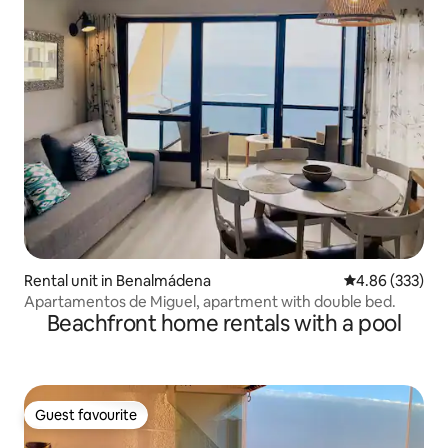
Rental unit in Benalmádena
4.86 out of 5 a
4.86 (333)
Apartamentos de Miguel, apartment with double bed.
Beachfront home rentals with a pool
Guest favourite
Guest favourite