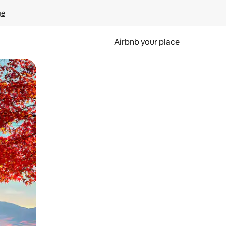
ge
Airbnb your place