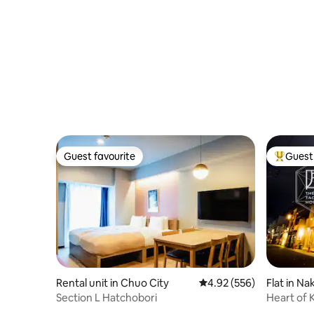
す。 ただし、荷物置き場には鍵がありま
せん。現金、パスポート、貴重品などは
置かず、お客様ご自身の責任で適切に管
理してください。 【注意事項】 *港区保健
所の安全規定により、転落防止およびプ
ライバシー保護のため、室内左側の窓は
左右それぞれ約10cmまでしか開けられま
せん。 換気用としてご利用いただけるほ
か、室内には換気扇も設置されていま
す。 【ご宿泊時の注意事項】 * 室内では
靴を脱いでお過ごしください。 * 玄関は暗
Guest favourite
Guest 
証番号式です。暗証番号は適切に管理
Guest favourite
Top gues
し、第三者には知らせないでください。 *
室内および建物の共用部分は全面禁煙で
す。 * 大声での会話、騒音、走る・跳ぶな
どの行為はご遠慮ください。 * キッチンは
簡単な調理に限りご利用いただけます。 *
油煙や強いにおいが発生する調理はお控
えください。 * 室内設備や備品を汚した
り、破損したりしないよう大切にお使い
ください。 * チェックアウト時に大量のゴ
Rental unit in Chuo City
4.92 out of 5 average ra
4.92 (556)
Flat in N
ミを残さないでください。 * 実際の宿泊人
shi
Section L Hatchobori
Heart of
数が予約時の申告人数を超えた場合、追
6