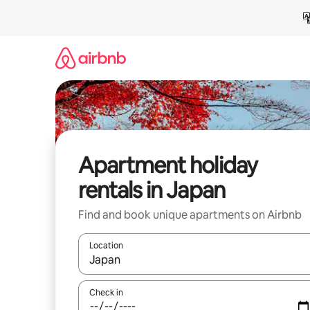
Skip
to
content
Apartment holiday
rentals in Japan
Find and book unique apartments on Airbnb
Location
When results are available, navigate with the up 
Check in