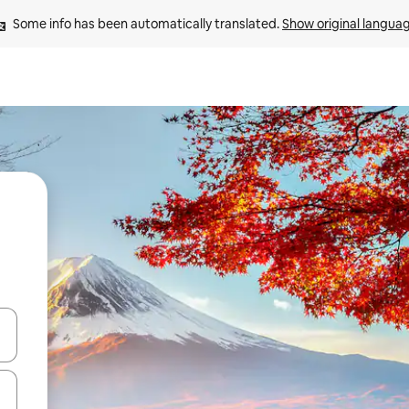
Some info has been automatically translated. 
Show original langua
and down arrow keys or explore by touch or swipe gestures.