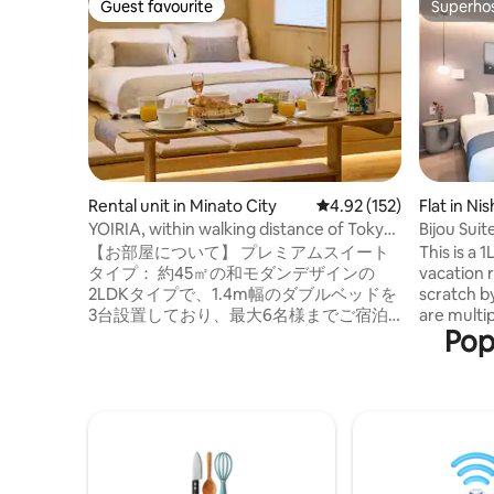
Guest favourite
Superho
Guest favourite
Superho
Rental unit in Minato City
4.92 out of 5 average r
4.92 (152)
Flat in Ni
YOIRIA, within walking distance of Tokyo
Bijou Sui
Tower, with access to 4 train lines, close
to Namba
【お部屋について】 プレミアムスイート
This is a
to the station, direct connections to both
タイプ： 約45㎡の和モダンデザインの
vacation 
airports and all tourist destinations, 2
2LDKタイプで、1.4m幅のダブルベッドを
scratch b
bedrooms, sleeps up to 6...
3台設置しており、最大6名様までご宿泊
are multi
Pop
いただけます。 建物にはエレベーターが
building. 
あり、各フロア1室のみのため、プライベ
Osaka Met
ート性の高い空間です。 同じ建物内に同
there, it’
一タイプのお部屋が複数ございます。ご
Nankai Li
利用いただくお部屋と階数は、ご宿泊前
direct 35
に割り当てのうえご案内いたします。す
Internatio
べてのお部屋は間取り・設備・仕様が同
◆Features
じですので、安心してご予約ください。
system Ja