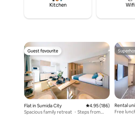
スーパーマーケットまでは徒歩約1分で、
language 
Kitchen
Wifi
滞在中のお買い物にも便利です。 【 間取
available
り・ベッド】 お部屋は約45㎡の2LDKタイ
プです。 * ベッドルームA：1.4m幅のダブ
ルベッド1台 * ベッドルームB：1.4m幅の
ダブルベッド2台 * 最大宿泊人数：6名 ベ
ッドルームAは、扉をすべて開けてリビン
グとつなげることも、完全に閉めて独立
した寝室として利用することもできま
Guest favourite
Superho
Guest favourite
Superho
す。 【チェックイン・サービス】 オンラ
インでのセルフチェックインを採用して
おり、お部屋のドアは暗証番号式です。
現地での対面手続きは必要ありません。
以下のサービスも承っております。 * 無料
の荷物預かり * 空港送迎の手配 * ケーキの
予約代行 近隣には日本でも有名なケーキ
店がございます。ご希望の場合は事前に
お問い合わせください。 15泊以上ご宿泊
Rental un
Flat in Sumida City
4.95 out of 5 average ra
4.95 (186)
のお客様には、滞在中1回の無料清掃サー
Osaka
ビスをご提供します。事前予約制で、ご
Free lunch
Spacious family retreat ・Steps from
希望の日付をご指定いただけます。 【荷
6-minute 
Tokyo Skytree
物預かり】 チェックイン日およびチェッ
Tsutenka
クアウト日は、お部屋のドア付近にある
Shinsaibas
指定スペースへ荷物を置いていただけま
access to 