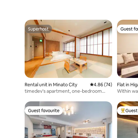
加料金を請求いたします。 * すべての宿泊
者は有効な身分証明書を提出する必要が
あります。 * 身分証明書を提出できない方
はご宿泊いただけません。 * 近隣への迷惑
行為や施設運営に支障をきたす行為が確
Superhost
Guest fa
認された場合、警察へ通報し、退室をお
Superhost
Guest fa
願いする場合があります。 * 延泊をご希望
の場合は、必ず事前にお支払いくださ
い。 * 入金確認後に延泊が正式に成立しま
す。 * 口頭での約束は無効となり、後払い
には対応しておりません。 15泊以上ご宿
泊のお客様は、事前予約により滞在中1回
の無料清掃サービスをご利用いただけま
す。
Rental unit in Minato City
4.86 out of 5 average r
4.86 (74)
Flat in H
oto
timedev's apartment, one-bedroom
Within wa
apartment 3f
dera Temp
Kyoto mac
rental | 
Guest favourite
Guest 
Guest favourite
Top gues
Station |
Station