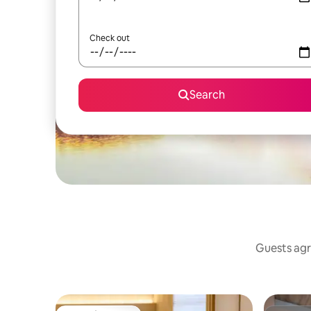
Check out
Search
Guests agr