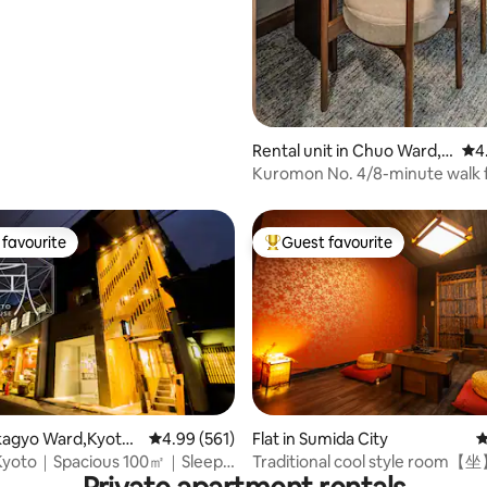
Rental unit in Chuo Ward,
4.9
4
Osaka
Kuromon No. 4/8-minute walk 
station/Kuromon
Market/Shinsaibashi/Dotonbor
access to KIX , Japanese-style..
favourite
Guest favourite
t favourite
Top guest favourite
ting, 556 reviews
akagyo Ward,Kyoto-
4.99 out of 5 average rating, 561 reviews
4.99 (561)
Flat in Sumida City
4
 Kyoto｜Spacious 100㎡｜Sleeps
Traditional cool style room【坐
of Skytree